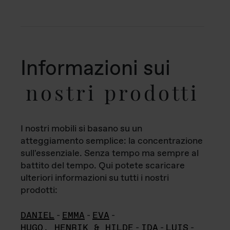
Informazioni sui
nostri prodotti
I nostri mobili si basano su un
atteggiamento semplice: la concentrazione
sull'essenziale. Senza tempo ma sempre al
battito del tempo. Qui potete scaricare
ulteriori informazioni su tutti i nostri
prodotti:
DANIEL
-
EMMA
-
EVA
-
HUGO, HENRIK & HILDE
-
IDA
-
LUIS
-