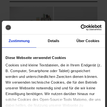
Zustimmung
Details
Über Cookies
Diese Webseite verwendet Cookies
EVA Cucina
EMMA + DANIEL
Cookies sind kleine Textdateien, die in Ihrem Endgerät (z.
Fotografo: Lorenz
Fotografo: Lorenz
B. Computer, Smartphone oder Tablet) gespeichert
Sternbach
Sternbach
werden und unterschiedlichen Zwecken dienen können.
Wir verwenden technische Cookies, die für den Betrieb
Download
Download
unserer Webseite notwendig sind und für die wir keine
Einwilligung benötigen. Wir nutzen darüber hinaus nur
solche Cookies des Open-Source-Tools Matomo, die uns
dabei helfen, die Nutzung unserer Webseite zu