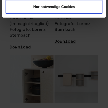
Nur notwendige Cookies
EVA Cucina
GUSTAV
(Immagini ritagliati)
Fotografo: Lorenz
Fotografo: Lorenz
Sternbach
Sternbach
Download
Download