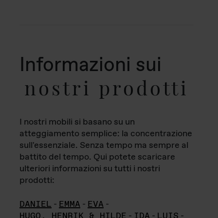
Informazioni sui
nostri prodotti
I nostri mobili si basano su un
atteggiamento semplice: la concentrazione
sull'essenziale. Senza tempo ma sempre al
battito del tempo. Qui potete scaricare
ulteriori informazioni su tutti i nostri
prodotti:
DANIEL
-
EMMA
-
EVA
-
HUGO, HENRIK & HILDE
-
IDA
-
LUIS
-