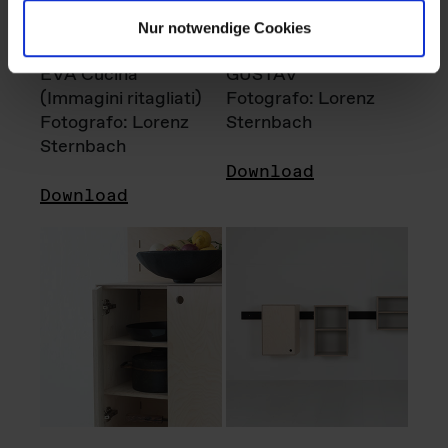
Nur notwendige Cookies
EVA Cucina
GUSTAV
(Immagini ritagliati)
Fotografo: Lorenz
Fotografo: Lorenz
Sternbach
Sternbach
Download
Download