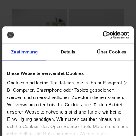
Zustimmung
Details
Über Cookies
Diese Webseite verwendet Cookies
EVA Cucina
EMMA + DANIEL
Cookies sind kleine Textdateien, die in Ihrem Endgerät (z.
Fotografo: Lorenz
Fotografo: Lorenz
B. Computer, Smartphone oder Tablet) gespeichert
Sternbach
Sternbach
werden und unterschiedlichen Zwecken dienen können.
Wir verwenden technische Cookies, die für den Betrieb
Download
Download
unserer Webseite notwendig sind und für die wir keine
Einwilligung benötigen. Wir nutzen darüber hinaus nur
solche Cookies des Open-Source-Tools Matomo, die uns
dabei helfen, die Nutzung unserer Webseite zu