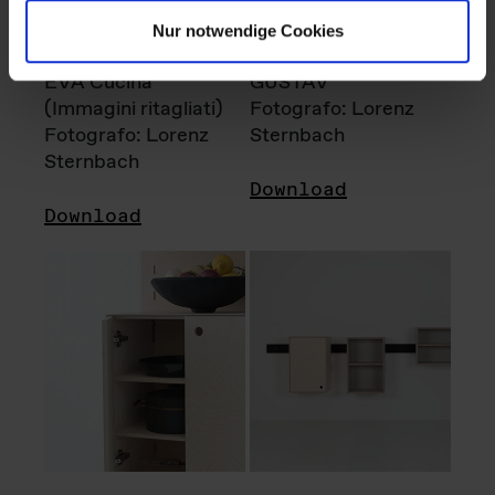
Nur notwendige Cookies
EVA Cucina
GUSTAV
(Immagini ritagliati)
Fotografo: Lorenz
Fotografo: Lorenz
Sternbach
Sternbach
Download
Download