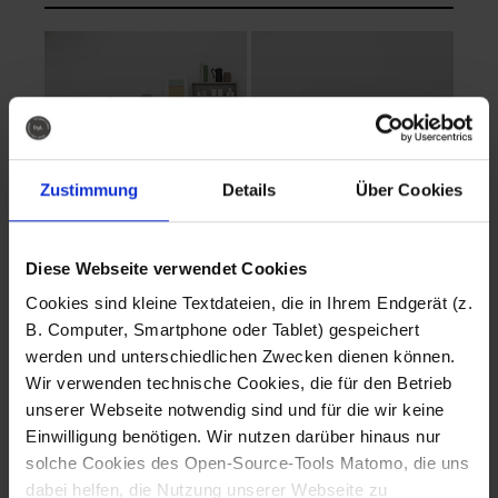
Zustimmung
Details
Über Cookies
Diese Webseite verwendet Cookies
EVA Cucina
EMMA + DANIEL
Cookies sind kleine Textdateien, die in Ihrem Endgerät (z.
Fotografo: Lorenz
Fotografo: Lorenz
B. Computer, Smartphone oder Tablet) gespeichert
Sternbach
Sternbach
werden und unterschiedlichen Zwecken dienen können.
Wir verwenden technische Cookies, die für den Betrieb
Download
Download
unserer Webseite notwendig sind und für die wir keine
Einwilligung benötigen. Wir nutzen darüber hinaus nur
solche Cookies des Open-Source-Tools Matomo, die uns
dabei helfen, die Nutzung unserer Webseite zu