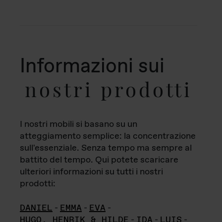
Informazioni sui
nostri prodotti
I nostri mobili si basano su un
atteggiamento semplice: la concentrazione
sull'essenziale. Senza tempo ma sempre al
battito del tempo. Qui potete scaricare
ulteriori informazioni su tutti i nostri
prodotti:
DANIEL
-
EMMA
-
EVA
-
HUGO, HENRIK & HILDE
-
IDA
-
LUIS
-