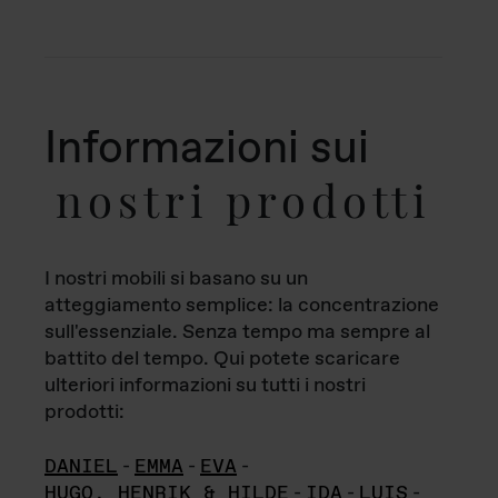
Informazioni sui
nostri prodotti
I nostri mobili si basano su un
atteggiamento semplice: la concentrazione
sull'essenziale. Senza tempo ma sempre al
battito del tempo. Qui potete scaricare
ulteriori informazioni su tutti i nostri
prodotti:
DANIEL
-
EMMA
-
EVA
-
HUGO, HENRIK & HILDE
-
IDA
-
LUIS
-