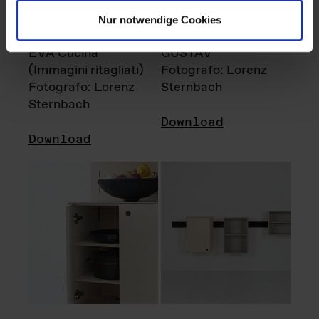
Nur notwendige Cookies
EVA Cucina
GUSTAV
(Immagini ritagliati)
Fotografo: Lorenz
Fotografo: Lorenz
Sternbach
Sternbach
Download
Download