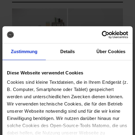
Zustimmung
Details
Über Cookies
Diese Webseite verwendet Cookies
EVA Cucina
EMMA + DANIEL
Cookies sind kleine Textdateien, die in Ihrem Endgerät (z.
Fotografo: Lorenz
Fotografo: Lorenz
B. Computer, Smartphone oder Tablet) gespeichert
Sternbach
Sternbach
werden und unterschiedlichen Zwecken dienen können.
Wir verwenden technische Cookies, die für den Betrieb
Download
Download
unserer Webseite notwendig sind und für die wir keine
Einwilligung benötigen. Wir nutzen darüber hinaus nur
solche Cookies des Open-Source-Tools Matomo, die uns
dabei helfen, die Nutzung unserer Webseite zu