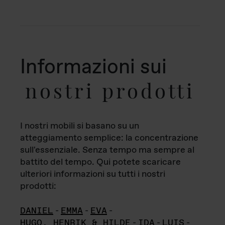
Informazioni sui
nostri prodotti
I nostri mobili si basano su un
atteggiamento semplice: la concentrazione
sull'essenziale. Senza tempo ma sempre al
battito del tempo. Qui potete scaricare
ulteriori informazioni su tutti i nostri
prodotti:
DANIEL
-
EMMA
-
EVA
-
HUGO, HENRIK & HILDE
-
IDA
-
LUIS
-