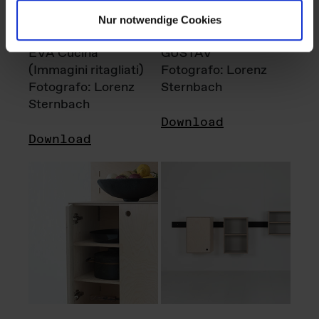
Nur notwendige Cookies
EVA Cucina
GUSTAV
(Immagini ritagliati)
Fotografo: Lorenz
Fotografo: Lorenz
Sternbach
Sternbach
Download
Download