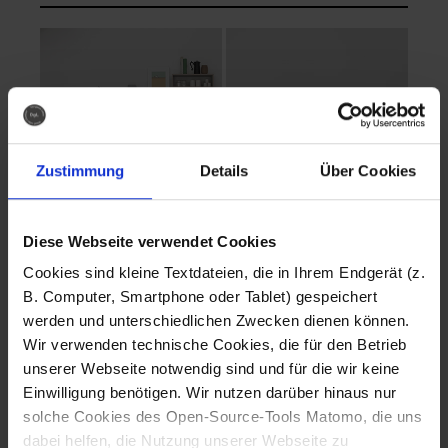
Zustimmung
Details
Über Cookies
Diese Webseite verwendet Cookies
EVA Cucina
EMMA + DANIEL
Cookies sind kleine Textdateien, die in Ihrem Endgerät (z.
Fotografo: Lorenz
Fotografo: Lorenz
B. Computer, Smartphone oder Tablet) gespeichert
Sternbach
Sternbach
werden und unterschiedlichen Zwecken dienen können.
Wir verwenden technische Cookies, die für den Betrieb
Download
Download
unserer Webseite notwendig sind und für die wir keine
Einwilligung benötigen. Wir nutzen darüber hinaus nur
solche Cookies des Open-Source-Tools Matomo, die uns
dabei helfen, die Nutzung unserer Webseite zu