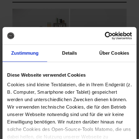
Zustimmung
Details
Über Cookies
Diese Webseite verwendet Cookies
EVA Cucina
EMMA + DANIEL
Cookies sind kleine Textdateien, die in Ihrem Endgerät (z.
Fotografo: Lorenz
Fotografo: Lorenz
B. Computer, Smartphone oder Tablet) gespeichert
Sternbach
Sternbach
werden und unterschiedlichen Zwecken dienen können.
Wir verwenden technische Cookies, die für den Betrieb
Download
Download
unserer Webseite notwendig sind und für die wir keine
Einwilligung benötigen. Wir nutzen darüber hinaus nur
solche Cookies des Open-Source-Tools Matomo, die uns
dabei helfen, die Nutzung unserer Webseite zu