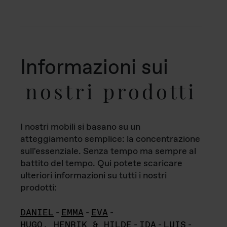
Informazioni sui
nostri prodotti
I nostri mobili si basano su un
atteggiamento semplice: la concentrazione
sull'essenziale. Senza tempo ma sempre al
battito del tempo. Qui potete scaricare
ulteriori informazioni su tutti i nostri
prodotti:
DANIEL
-
EMMA
-
EVA
-
HUGO, HENRIK & HILDE
-
IDA
-
LUIS
-