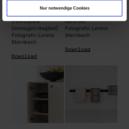
Nur notwendige Cookies
EVA Cucina
GUSTAV
(Immagini ritagliati)
Fotografo: Lorenz
Fotografo: Lorenz
Sternbach
Sternbach
Download
Download