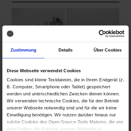
Zustimmung
Details
Über Cookies
Diese Webseite verwendet Cookies
EVA Cucina
EMMA + DANIEL
Cookies sind kleine Textdateien, die in Ihrem Endgerät (z.
Fotografo: Lorenz
Fotografo: Lorenz
B. Computer, Smartphone oder Tablet) gespeichert
Sternbach
Sternbach
werden und unterschiedlichen Zwecken dienen können.
Wir verwenden technische Cookies, die für den Betrieb
Download
Download
unserer Webseite notwendig sind und für die wir keine
Einwilligung benötigen. Wir nutzen darüber hinaus nur
solche Cookies des Open-Source-Tools Matomo, die uns
dabei helfen, die Nutzung unserer Webseite zu