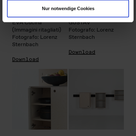
Nur notwendige Cookies
EVA Cucina
GUSTAV
(Immagini ritagliati)
Fotografo: Lorenz
Fotografo: Lorenz
Sternbach
Sternbach
Download
Download