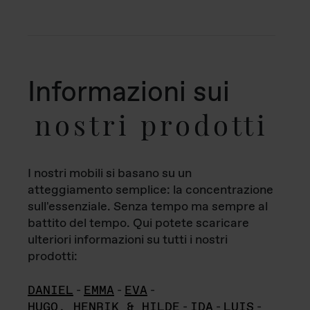
Informazioni sui
nostri prodotti
I nostri mobili si basano su un
atteggiamento semplice: la concentrazione
sull'essenziale. Senza tempo ma sempre al
battito del tempo. Qui potete scaricare
ulteriori informazioni su tutti i nostri
prodotti:
DANIEL
-
EMMA
-
EVA
-
HUGO, HENRIK & HILDE
-
IDA
-
LUIS
-