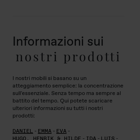
Informazioni sui
nostri prodotti
I nostri mobili si basano su un
atteggiamento semplice: la concentrazione
sull'essenziale. Senza tempo ma sempre al
battito del tempo. Qui potete scaricare
ulteriori informazioni su tutti i nostri
prodotti:
DANIEL
-
EMMA
-
EVA
-
HUGO, HENRIK & HILDE
-
IDA
-
LUIS
-