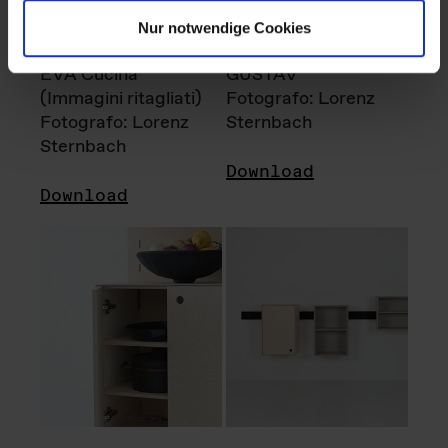
Nur notwendige Cookies
EVA Cucina
GUSTAV
(Immagini ritagliati)
Fotografo: Lorenz
Fotografo: Lorenz
Sternbach
Sternbach
Download
Download