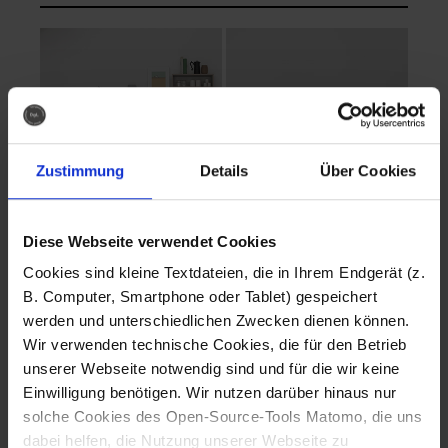
Zustimmung
Details
Über Cookies
Diese Webseite verwendet Cookies
EVA Cucina
EMMA + DANIEL
Cookies sind kleine Textdateien, die in Ihrem Endgerät (z.
Fotografo: Lorenz
Fotografo: Lorenz
B. Computer, Smartphone oder Tablet) gespeichert
Sternbach
Sternbach
werden und unterschiedlichen Zwecken dienen können.
Wir verwenden technische Cookies, die für den Betrieb
Download
Download
unserer Webseite notwendig sind und für die wir keine
Einwilligung benötigen. Wir nutzen darüber hinaus nur
solche Cookies des Open-Source-Tools Matomo, die uns
dabei helfen, die Nutzung unserer Webseite zu