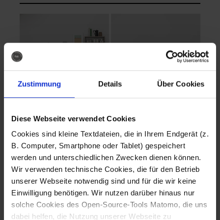
Zustimmung
Details
Über Cookies
Diese Webseite verwendet Cookies
EVA Cucina
EMMA + DANIEL
Cookies sind kleine Textdateien, die in Ihrem Endgerät (z.
Fotografo: Lorenz
Fotografo: Lorenz
B. Computer, Smartphone oder Tablet) gespeichert
Sternbach
Sternbach
werden und unterschiedlichen Zwecken dienen können.
Wir verwenden technische Cookies, die für den Betrieb
Download
Download
unserer Webseite notwendig sind und für die wir keine
Einwilligung benötigen. Wir nutzen darüber hinaus nur
solche Cookies des Open-Source-Tools Matomo, die uns
dabei helfen, die Nutzung unserer Webseite zu