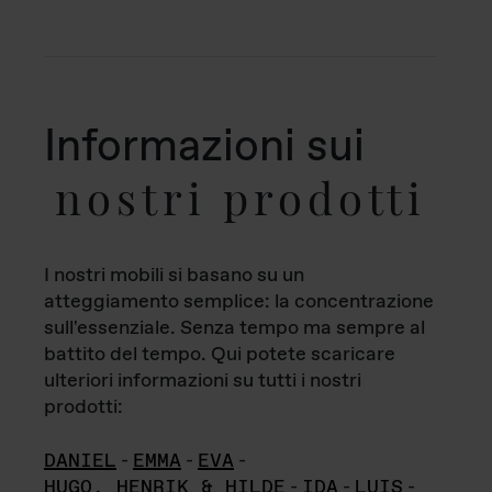
Informazioni sui
nostri prodotti
I nostri mobili si basano su un
atteggiamento semplice: la concentrazione
sull'essenziale. Senza tempo ma sempre al
battito del tempo. Qui potete scaricare
ulteriori informazioni su tutti i nostri
prodotti:
DANIEL
-
EMMA
-
EVA
-
HUGO, HENRIK & HILDE
-
IDA
-
LUIS
-