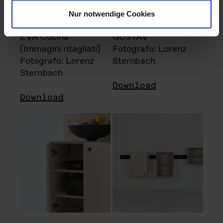
Nur notwendige Cookies
EVA Cucina
GUSTAV
(Immagini ritagliati)
Fotografo: Lorenz
Fotografo: Lorenz
Sternbach
Sternbach
Download
Download