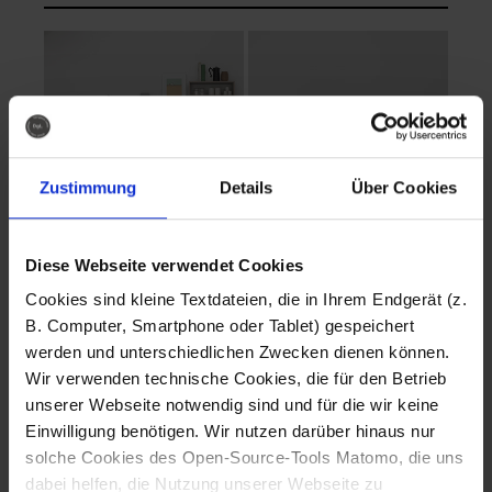
Zustimmung
Details
Über Cookies
Diese Webseite verwendet Cookies
EVA Cucina
EMMA + DANIEL
Cookies sind kleine Textdateien, die in Ihrem Endgerät (z.
Fotografo: Lorenz
Fotografo: Lorenz
B. Computer, Smartphone oder Tablet) gespeichert
Sternbach
Sternbach
werden und unterschiedlichen Zwecken dienen können.
Wir verwenden technische Cookies, die für den Betrieb
Download
Download
unserer Webseite notwendig sind und für die wir keine
Einwilligung benötigen. Wir nutzen darüber hinaus nur
solche Cookies des Open-Source-Tools Matomo, die uns
dabei helfen, die Nutzung unserer Webseite zu