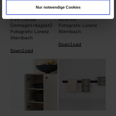
Nur notwendige Cookies
EVA Cucina
GUSTAV
(Immagini ritagliati)
Fotografo: Lorenz
Fotografo: Lorenz
Sternbach
Sternbach
Download
Download