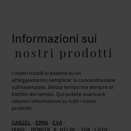
Informazioni sui
nostri prodotti
I nostri mobili si basano su un
atteggiamento semplice: la concentrazione
sull'essenziale. Senza tempo ma sempre al
battito del tempo. Qui potete scaricare
ulteriori informazioni su tutti i nostri
prodotti:
DANIEL
-
EMMA
-
EVA
-
HUGO, HENRIK & HILDE
-
IDA
-
LUIS
-