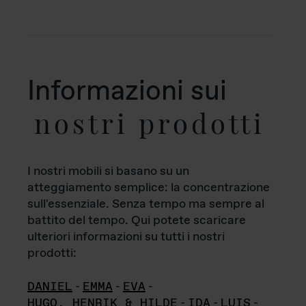
Informazioni sui
nostri prodotti
I nostri mobili si basano su un
atteggiamento semplice: la concentrazione
sull'essenziale. Senza tempo ma sempre al
battito del tempo. Qui potete scaricare
ulteriori informazioni su tutti i nostri
prodotti:
DANIEL
-
EMMA
-
EVA
-
HUGO, HENRIK & HILDE
-
IDA
-
LUIS
-