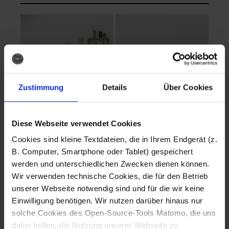
Zustimmung
Details
Über Cookies
Diese Webseite verwendet Cookies
EVA Cucina
EMMA + DANIEL
Cookies sind kleine Textdateien, die in Ihrem Endgerät (z.
Fotografo: Lorenz
Fotografo: Lorenz
B. Computer, Smartphone oder Tablet) gespeichert
Sternbach
Sternbach
werden und unterschiedlichen Zwecken dienen können.
Wir verwenden technische Cookies, die für den Betrieb
Download
Download
unserer Webseite notwendig sind und für die wir keine
Einwilligung benötigen. Wir nutzen darüber hinaus nur
solche Cookies des Open-Source-Tools Matomo, die uns
dabei helfen, die Nutzung unserer Webseite zu