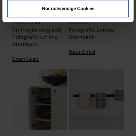
Nur notwendige Cookies
EVA Cucina
GUSTAV
(Immagini ritagliati)
Fotografo: Lorenz
Fotografo: Lorenz
Sternbach
Sternbach
Download
Download