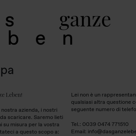
g
a
n
z
e
s
b
e
n
mpa
ze Leben
Lei non è un rappresentan
!
qualsiasi altra questione 
seguente numero di telefo
 nostra azienda, i nostri
da scaricare. Saremo lieti
Tel.: 0039 0474 771510
ni su misura per la vostra
Email: info@dasganzelebe
tateci a questo scopo a: