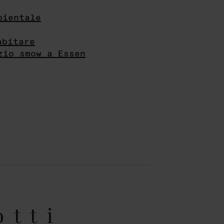
bientale
abitare
zio smow a Essen
otti