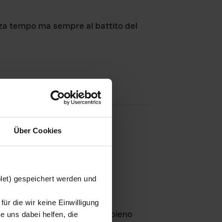
nza tempo ma sempre al battito del
Über Cookies
agini
blet) gespeichert werden und
ür die wir keine Einwilligung
Leben
GmbH e rimangono in pieno
 uns dabei helfen, die