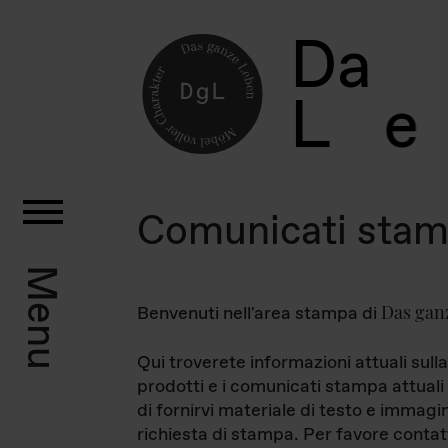
D
a
L
e
Comunicati sta
Menu
Das gan
Benvenuti nell'area stampa di
Qui troverete informazioni attuali sulla
prodotti e i comunicati stampa attuali 
di fornirvi materiale di testo e immagi
richiesta di stampa. Per favore contat