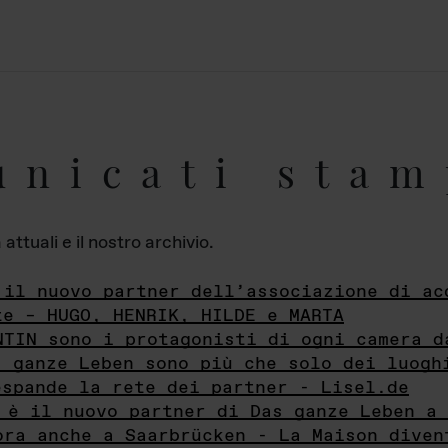
unicati stam
ttuali e il nostro archivio.
 il nuovo partner dell’associazione di ac
te – HUGO, HENRIK, HILDE e MARTA
NTIN sono i protagonisti di ogni camera d
s ganze Leben sono più che solo dei luogh
espande la rete dei partner - Lisel.de
 è il nuovo partner di Das ganze Leben a 
ora anche a Saarbrücken - La Maison diven