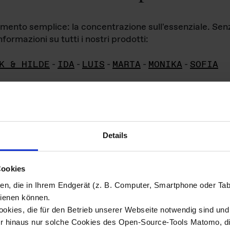
iamento semplice: la concentrazione sull'essenziale. Se
formazioni su tutti i nostri prodotti:
K & HILDE
-
IDA
-
LUIS
-
MARTA
-
MONIKA
-
SOFIA
Details
hivio di imm
Cookies
ien, die in Ihrem Endgerät (z. B. Computer, Smartphone oder Ta
ini!
ienen können.
kies, die für den Betrieb unserer Webseite notwendig sind und f
Das ganze 
re del materiale fotografico sono detenuti da
er hinaus nur solche Cookies des Open-Source-Tools Matomo, die