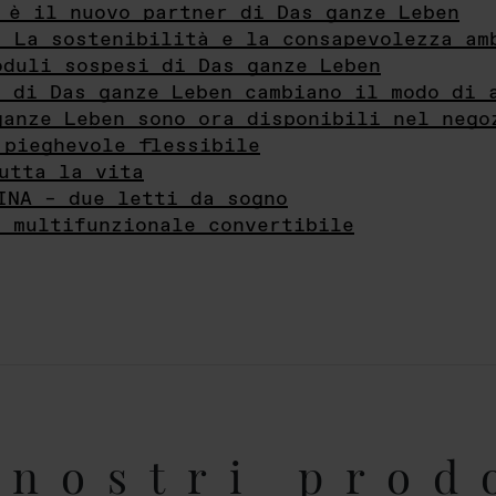
 è il nuovo partner di Das ganze Leben
- La sostenibilità e la consapevolezza am
oduli sospesi di Das ganze Leben
i di Das ganze Leben cambiano il modo di 
ganze Leben sono ora disponibili nel nego
 pieghevole flessibile
utta la vita
INA – due letti da sogno
e multifunzionale convertibile
nostri prod