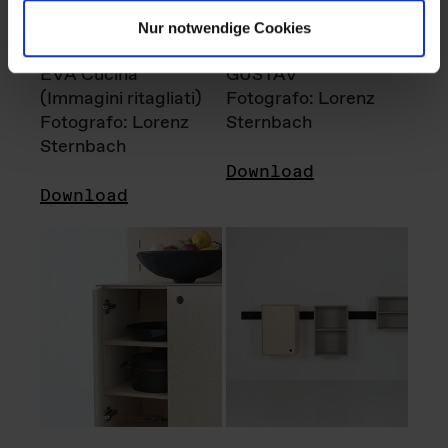
Nur notwendige Cookies
EVA Cucina
GUSTAV
(Immagini ritagliati)
Fotografo: Lorenz
Fotografo: Lorenz
Sternbach
Sternbach
Download
Download