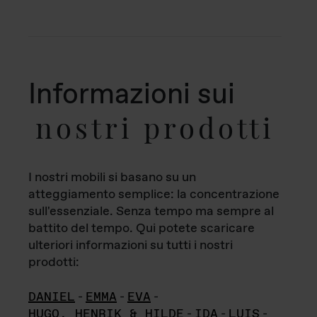
Informazioni sui
nostri prodotti
I nostri mobili si basano su un
atteggiamento semplice: la concentrazione
sull'essenziale. Senza tempo ma sempre al
battito del tempo. Qui potete scaricare
ulteriori informazioni su tutti i nostri
prodotti:
DANIEL
-
EMMA
-
EVA
-
HUGO, HENRIK & HILDE
-
IDA
-
LUIS
-