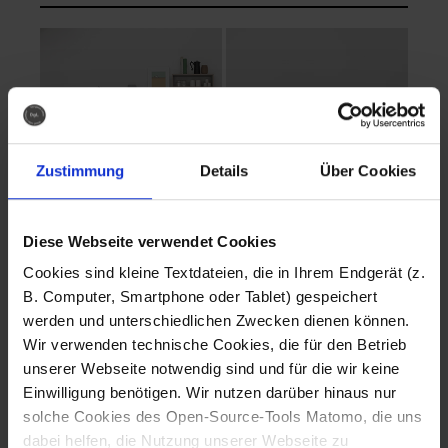
Zustimmung
Details
Über Cookies
Diese Webseite verwendet Cookies
EVA Cucina
EMMA + DANIEL
Cookies sind kleine Textdateien, die in Ihrem Endgerät (z.
Fotografo: Lorenz
Fotografo: Lorenz
B. Computer, Smartphone oder Tablet) gespeichert
Sternbach
Sternbach
werden und unterschiedlichen Zwecken dienen können.
Wir verwenden technische Cookies, die für den Betrieb
Download
Download
unserer Webseite notwendig sind und für die wir keine
Einwilligung benötigen. Wir nutzen darüber hinaus nur
solche Cookies des Open-Source-Tools Matomo, die uns
dabei helfen, die Nutzung unserer Webseite zu