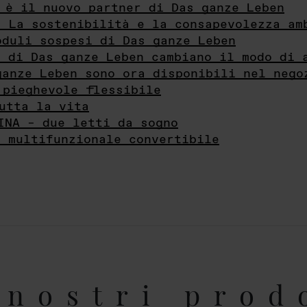
 è il nuovo partner di Das ganze Leben
- La sostenibilità e la consapevolezza am
oduli sospesi di Das ganze Leben
i di Das ganze Leben cambiano il modo di 
ganze Leben sono ora disponibili nel nego
 pieghevole flessibile
utta la vita
INA – due letti da sogno
e multifunzionale convertibile
nostri prod