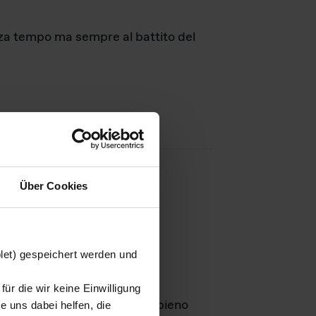
nza tempo ma sempre al battito del
Über Cookies
agini
blet) gespeichert werden und
ür die wir keine Einwilligung
Leben
GmbH e rimangono in pieno
 uns dabei helfen, die