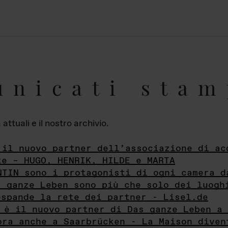
unicati stam
ttuali e il nostro archivio.
 il nuovo partner dell’associazione di ac
te – HUGO, HENRIK, HILDE e MARTA
NTIN sono i protagonisti di ogni camera d
s ganze Leben sono più che solo dei luogh
espande la rete dei partner - Lisel.de
 è il nuovo partner di Das ganze Leben a 
ora anche a Saarbrücken - La Maison diven