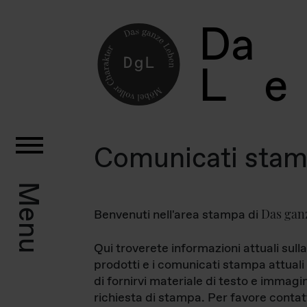
D
a
L
e
Comunicati sta
Menu
Das gan
Benvenuti nell'area stampa di
Qui troverete informazioni attuali sulla
prodotti e i comunicati stampa attuali 
di fornirvi materiale di testo e immagi
richiesta di stampa. Per favore contat