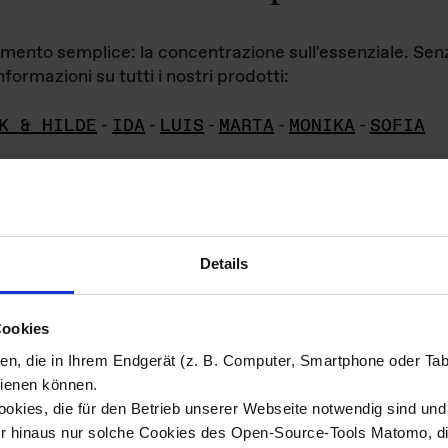
iamento semplice: la concentrazione sull'essenziale. Se
formazioni su tutti i nostri prodotti:
K & HILDE
-
IDA
-
LUIS
-
MARTA
-
MONIKA
-
SOFIA
Details
hivio di imm
Cookies
ien, die in Ihrem Endgerät (z. B. Computer, Smartphone oder Ta
ini!
ienen können.
kies, die für den Betrieb unserer Webseite notwendig sind und f
Das ganze 
re del materiale fotografico sono detenuti da
er hinaus nur solche Cookies des Open-Source-Tools Matomo, die