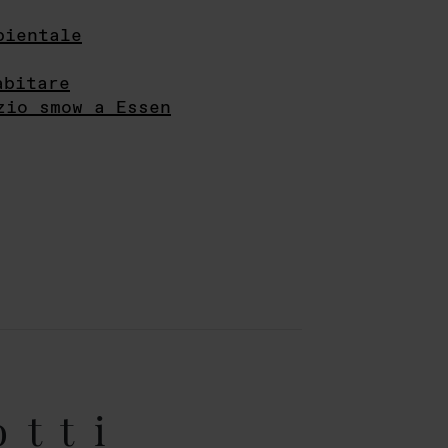
bientale
abitare
zio smow a Essen
otti