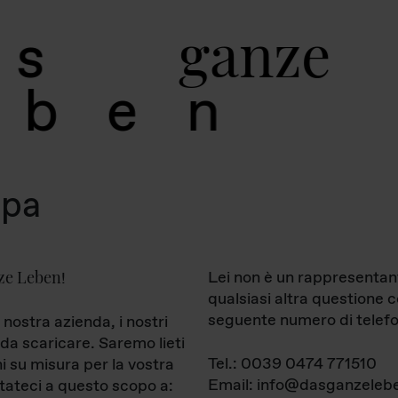
g
a
n
z
e
s
b
e
n
mpa
ze Leben
Lei non è un rappresentan
!
qualsiasi altra questione 
seguente numero di telefo
 nostra azienda, i nostri
da scaricare. Saremo lieti
Tel.: 0039 0474 771510
ni su misura per la vostra
Email: info@dasganzelebe
tateci a questo scopo a: