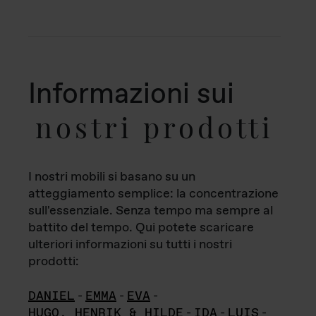
Informazioni sui
nostri prodotti
I nostri mobili si basano su un
atteggiamento semplice: la concentrazione
sull'essenziale. Senza tempo ma sempre al
battito del tempo. Qui potete scaricare
ulteriori informazioni su tutti i nostri
prodotti:
DANIEL
-
EMMA
-
EVA
-
HUGO, HENRIK & HILDE
-
IDA
-
LUIS
-