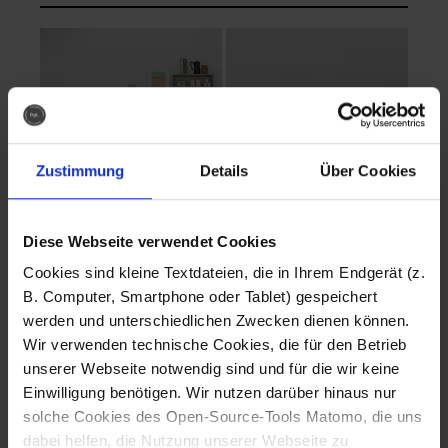
Zustimmung
Details
Über Cookies
Diese Webseite verwendet Cookies
EVA Cucina
EMMA + DANIEL
Cookies sind kleine Textdateien, die in Ihrem Endgerät (z.
Fotografo: Lorenz
Fotografo: Lorenz
B. Computer, Smartphone oder Tablet) gespeichert
Sternbach
Sternbach
werden und unterschiedlichen Zwecken dienen können.
Wir verwenden technische Cookies, die für den Betrieb
Download
Download
unserer Webseite notwendig sind und für die wir keine
Einwilligung benötigen. Wir nutzen darüber hinaus nur
solche Cookies des Open-Source-Tools Matomo, die uns
dabei helfen, die Nutzung unserer Webseite zu