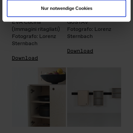
Nur notwendige Cookies
EVA Cucina
GUSTAV
(Immagini ritagliati)
Fotografo: Lorenz
Fotografo: Lorenz
Sternbach
Sternbach
Download
Download