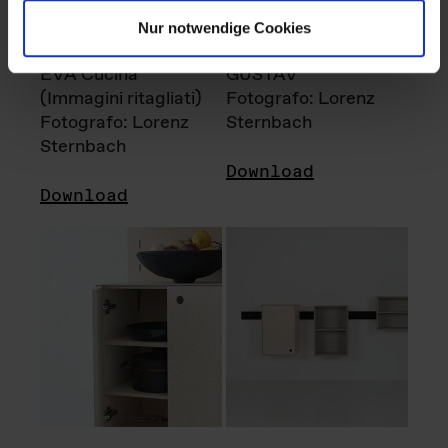
Nur notwendige Cookies
EVA Cucina
GUSTAV
(Immagini ritagliati)
Fotografo: Lorenz
Fotografo: Lorenz
Sternbach
Sternbach
Download
Download