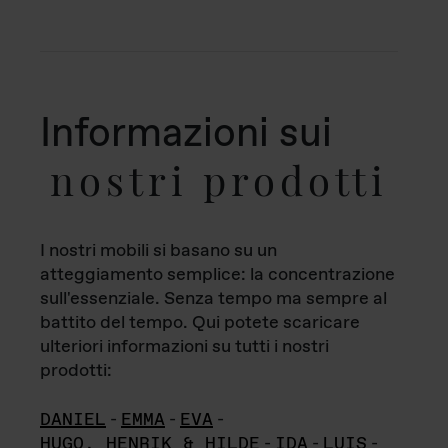
Informazioni sui
nostri prodotti
I nostri mobili si basano su un
atteggiamento semplice: la concentrazione
sull'essenziale. Senza tempo ma sempre al
battito del tempo. Qui potete scaricare
ulteriori informazioni su tutti i nostri
prodotti:
DANIEL
-
EMMA
-
EVA
-
HUGO, HENRIK & HILDE
-
IDA
-
LUIS
-