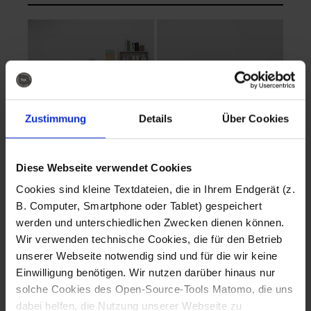
Zustimmung
Details
Über Cookies
Diese Webseite verwendet Cookies
EVA Cucina
EMMA + DANIEL
Cookies sind kleine Textdateien, die in Ihrem Endgerät (z.
Fotografo: Lorenz
Fotografo: Lorenz
B. Computer, Smartphone oder Tablet) gespeichert
Sternbach
Sternbach
werden und unterschiedlichen Zwecken dienen können.
Wir verwenden technische Cookies, die für den Betrieb
Download
Download
unserer Webseite notwendig sind und für die wir keine
Einwilligung benötigen. Wir nutzen darüber hinaus nur
solche Cookies des Open-Source-Tools Matomo, die uns
dabei helfen, die Nutzung unserer Webseite zu