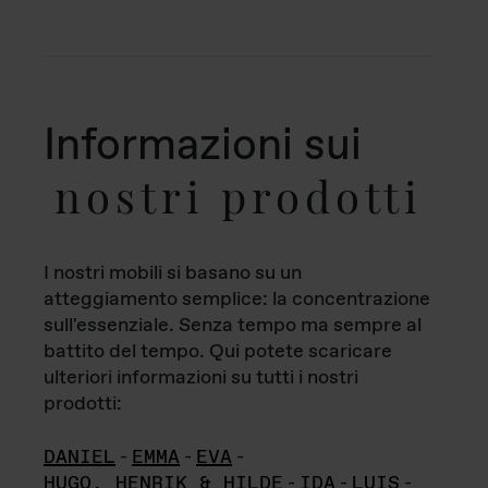
Informazioni sui
nostri prodotti
I nostri mobili si basano su un
atteggiamento semplice: la concentrazione
sull'essenziale. Senza tempo ma sempre al
battito del tempo. Qui potete scaricare
ulteriori informazioni su tutti i nostri
prodotti:
DANIEL
-
EMMA
-
EVA
-
HUGO, HENRIK & HILDE
-
IDA
-
LUIS
-