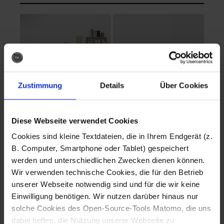
Zustimmung
Details
Über Cookies
Diese Webseite verwendet Cookies
EVA Cucina
EMMA + DANIEL
Cookies sind kleine Textdateien, die in Ihrem Endgerät (z.
Fotografo: Lorenz
Fotografo: Lorenz
B. Computer, Smartphone oder Tablet) gespeichert
Sternbach
Sternbach
werden und unterschiedlichen Zwecken dienen können.
Wir verwenden technische Cookies, die für den Betrieb
Download
Download
unserer Webseite notwendig sind und für die wir keine
Einwilligung benötigen. Wir nutzen darüber hinaus nur
solche Cookies des Open-Source-Tools Matomo, die uns
dabei helfen, die Nutzung unserer Webseite zu