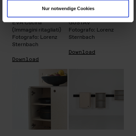
Nur notwendige Cookies
EVA Cucina
GUSTAV
(Immagini ritagliati)
Fotografo: Lorenz
Fotografo: Lorenz
Sternbach
Sternbach
Download
Download