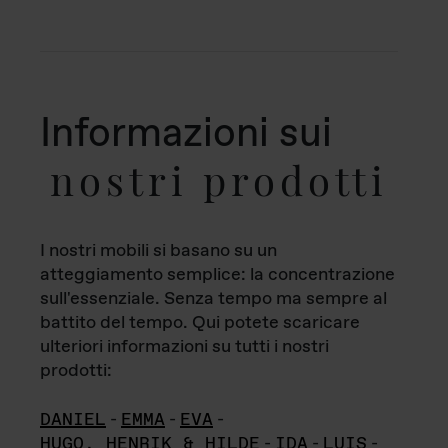
Informazioni sui
nostri prodotti
I nostri mobili si basano su un
atteggiamento semplice: la concentrazione
sull'essenziale. Senza tempo ma sempre al
battito del tempo. Qui potete scaricare
ulteriori informazioni su tutti i nostri
prodotti:
DANIEL
-
EMMA
-
EVA
-
HUGO, HENRIK & HILDE
-
IDA
-
LUIS
-