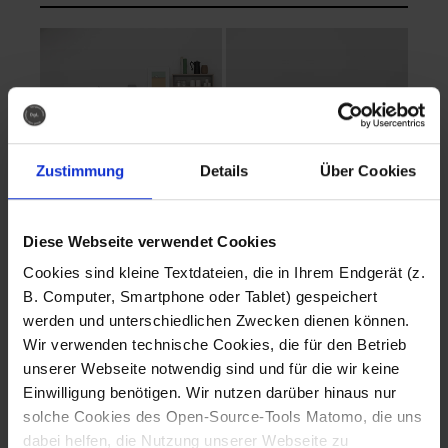
Zustimmung
Details
Über Cookies
Diese Webseite verwendet Cookies
EVA Cucina
EMMA + DANIEL
Cookies sind kleine Textdateien, die in Ihrem Endgerät (z.
Fotografo: Lorenz
Fotografo: Lorenz
B. Computer, Smartphone oder Tablet) gespeichert
Sternbach
Sternbach
werden und unterschiedlichen Zwecken dienen können.
Wir verwenden technische Cookies, die für den Betrieb
Download
Download
unserer Webseite notwendig sind und für die wir keine
Einwilligung benötigen. Wir nutzen darüber hinaus nur
solche Cookies des Open-Source-Tools Matomo, die uns
dabei helfen, die Nutzung unserer Webseite zu