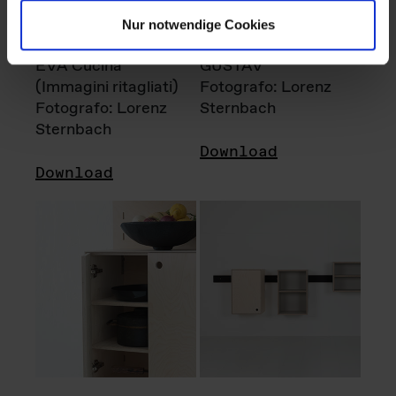
Nur notwendige Cookies
EVA Cucina
GUSTAV
(Immagini ritagliati)
Fotografo: Lorenz
Fotografo: Lorenz
Sternbach
Sternbach
Download
Download