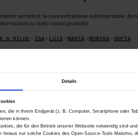
iamento semplice: la concentrazione sull'essenziale. Se
formazioni su tutti i nostri prodotti:
K & HILDE
-
IDA
-
LUIS
-
MARTA
-
MONIKA
-
SOFIA
Details
hivio di imm
Cookies
ien, die in Ihrem Endgerät (z. B. Computer, Smartphone oder Ta
ini!
ienen können.
kies, die für den Betrieb unserer Webseite notwendig sind und f
Das ganze 
re del materiale fotografico sono detenuti da
er hinaus nur solche Cookies des Open-Source-Tools Matomo, die