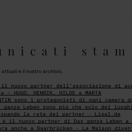
unicati stam
ttuali e il nostro archivio.
 il nuovo partner dell’associazione di ac
te – HUGO, HENRIK, HILDE e MARTA
NTIN sono i protagonisti di ogni camera d
s ganze Leben sono più che solo dei luogh
espande la rete dei partner - Lisel.de
 è il nuovo partner di Das ganze Leben a 
ora anche a Saarbrücken - La Maison diven