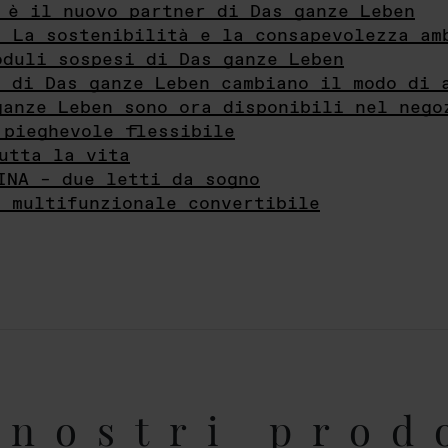
 è il nuovo partner di Das ganze Leben
- La sostenibilità e la consapevolezza am
oduli sospesi di Das ganze Leben
i di Das ganze Leben cambiano il modo di 
ganze Leben sono ora disponibili nel nego
 pieghevole flessibile
utta la vita
INA – due letti da sogno
e multifunzionale convertibile
nostri prod