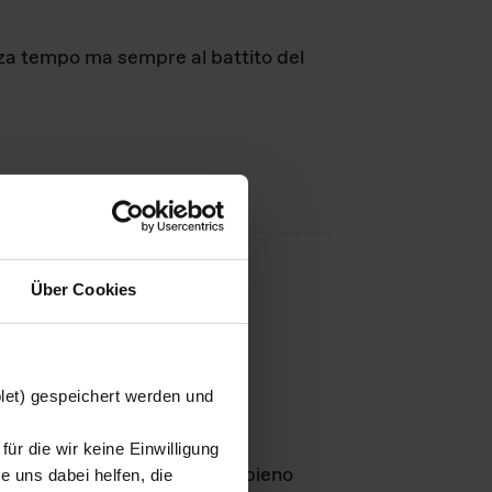
nza tempo ma sempre al battito del
Über Cookies
agini
blet) gespeichert werden und
ür die wir keine Einwilligung
Leben
GmbH e rimangono in pieno
 uns dabei helfen, die