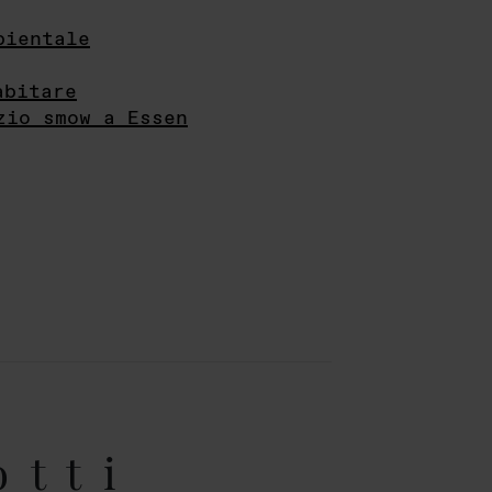
bientale
abitare
zio smow a Essen
otti