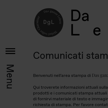
D
a
L
e
Comunicati sta
Menu
Das gan
Benvenuti nell'area stampa di
Qui troverete informazioni attuali sulla
prodotti e i comunicati stampa attuali 
di fornirvi materiale di testo e immagi
richiesta di stampa. Per favore contat