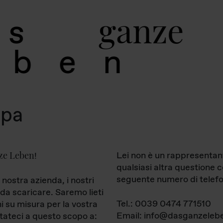
g
a
n
z
e
s
b
e
n
mpa
ze Leben
Lei non è un rappresentan
!
qualsiasi altra questione 
seguente numero di telefo
 nostra azienda, i nostri
da scaricare. Saremo lieti
Tel.: 0039 0474 771510
ni su misura per la vostra
Email: info@dasganzelebe
tateci a questo scopo a: