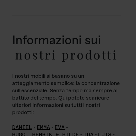
Informazioni sui
nostri prodotti
I nostri mobili si basano su un
atteggiamento semplice: la concentrazione
sull'essenziale. Senza tempo ma sempre al
battito del tempo. Qui potete scaricare
ulteriori informazioni su tutti i nostri
prodotti:
DANIEL
-
EMMA
-
EVA
-
HUGO, HENRIK & HILDE
-
IDA
-
LUIS
-