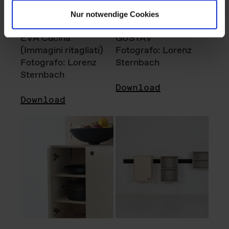
Nur notwendige Cookies
EVA Cucina
GUSTAV
(Immagini ritagliati)
Fotografo: Lorenz
Fotografo: Lorenz
Sternbach
Sternbach
Download
Download