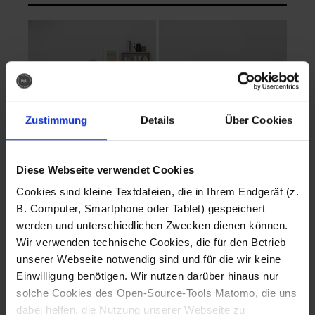
Zustimmung
Details
Über Cookies
Diese Webseite verwendet Cookies
EVA Cucina
EMMA + DANIEL
Cookies sind kleine Textdateien, die in Ihrem Endgerät (z.
Fotografo: Lorenz
Fotografo: Lorenz
B. Computer, Smartphone oder Tablet) gespeichert
Sternbach
Sternbach
werden und unterschiedlichen Zwecken dienen können.
Wir verwenden technische Cookies, die für den Betrieb
Download
Download
unserer Webseite notwendig sind und für die wir keine
Einwilligung benötigen. Wir nutzen darüber hinaus nur
solche Cookies des Open-Source-Tools Matomo, die uns
dabei helfen, die Nutzung unserer Webseite zu