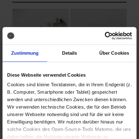
Zustimmung
Details
Über Cookies
Diese Webseite verwendet Cookies
EVA Cucina
EMMA + DANIEL
Cookies sind kleine Textdateien, die in Ihrem Endgerät (z.
Fotografo: Lorenz
Fotografo: Lorenz
B. Computer, Smartphone oder Tablet) gespeichert
Sternbach
Sternbach
werden und unterschiedlichen Zwecken dienen können.
Wir verwenden technische Cookies, die für den Betrieb
Download
Download
unserer Webseite notwendig sind und für die wir keine
Einwilligung benötigen. Wir nutzen darüber hinaus nur
solche Cookies des Open-Source-Tools Matomo, die uns
dabei helfen, die Nutzung unserer Webseite zu