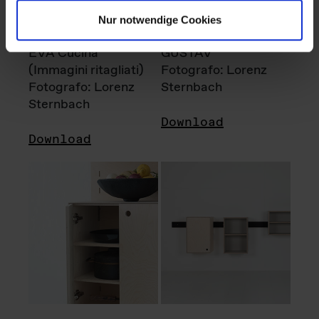
Nur notwendige Cookies
EVA Cucina
GUSTAV
(Immagini ritagliati)
Fotografo: Lorenz
Fotografo: Lorenz
Sternbach
Sternbach
Download
Download