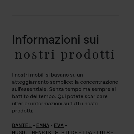
Informazioni sui
nostri prodotti
I nostri mobili si basano su un
atteggiamento semplice: la concentrazione
sull'essenziale. Senza tempo ma sempre al
battito del tempo. Qui potete scaricare
ulteriori informazioni su tutti i nostri
prodotti:
DANIEL
-
EMMA
-
EVA
-
HUGO, HENRIK & HILDE
-
IDA
-
LUIS
-