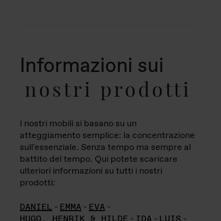
Informazioni sui
nostri prodotti
I nostri mobili si basano su un
atteggiamento semplice: la concentrazione
sull'essenziale. Senza tempo ma sempre al
battito del tempo. Qui potete scaricare
ulteriori informazioni su tutti i nostri
prodotti:
DANIEL
-
EMMA
-
EVA
-
HUGO, HENRIK & HILDE
-
IDA
-
LUIS
-