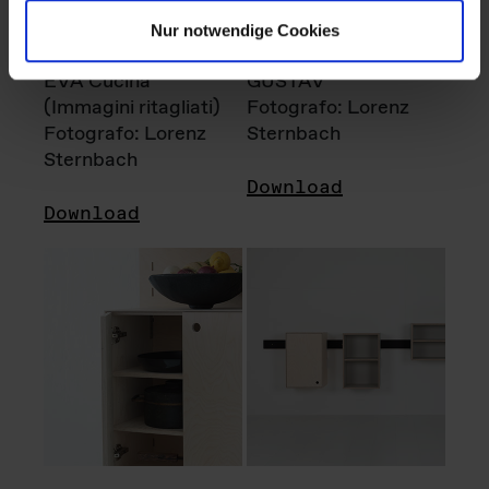
Nur notwendige Cookies
EVA Cucina
GUSTAV
(Immagini ritagliati)
Fotografo: Lorenz
Fotografo: Lorenz
Sternbach
Sternbach
Download
Download