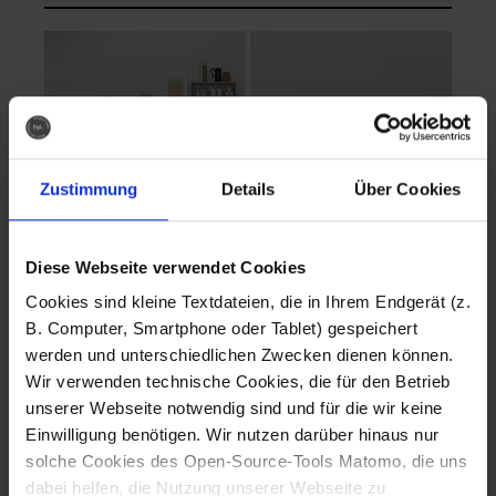
Zustimmung
Details
Über Cookies
Diese Webseite verwendet Cookies
EVA Cucina
EMMA + DANIEL
Cookies sind kleine Textdateien, die in Ihrem Endgerät (z.
Fotografo: Lorenz
Fotografo: Lorenz
B. Computer, Smartphone oder Tablet) gespeichert
Sternbach
Sternbach
werden und unterschiedlichen Zwecken dienen können.
Wir verwenden technische Cookies, die für den Betrieb
Download
Download
unserer Webseite notwendig sind und für die wir keine
Einwilligung benötigen. Wir nutzen darüber hinaus nur
solche Cookies des Open-Source-Tools Matomo, die uns
dabei helfen, die Nutzung unserer Webseite zu