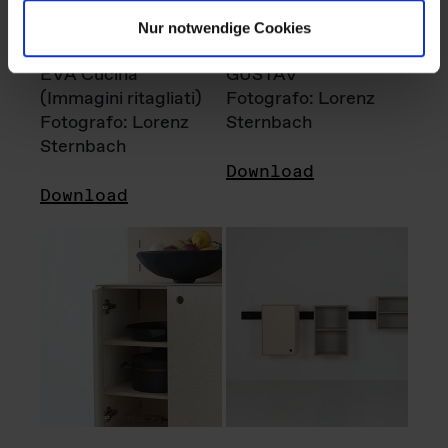
Nur notwendige Cookies
EVA Cucina
GUSTAV
(Immagini ritagliati)
Fotografo: Lorenz
Fotografo: Lorenz
Sternbach
Sternbach
Download
Download