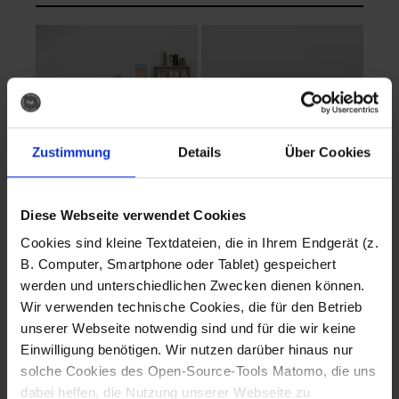
Zustimmung
Details
Über Cookies
Diese Webseite verwendet Cookies
EVA Cucina
EMMA + DANIEL
Cookies sind kleine Textdateien, die in Ihrem Endgerät (z.
Fotografo: Lorenz
Fotografo: Lorenz
B. Computer, Smartphone oder Tablet) gespeichert
Sternbach
Sternbach
werden und unterschiedlichen Zwecken dienen können.
Wir verwenden technische Cookies, die für den Betrieb
Download
Download
unserer Webseite notwendig sind und für die wir keine
Einwilligung benötigen. Wir nutzen darüber hinaus nur
solche Cookies des Open-Source-Tools Matomo, die uns
dabei helfen, die Nutzung unserer Webseite zu