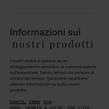
Informazioni sui
nostri prodotti
I nostri mobili si basano su un
atteggiamento semplice: la concentrazione
sull'essenziale. Senza tempo ma sempre al
battito del tempo. Qui potete scaricare
ulteriori informazioni su tutti i nostri
prodotti:
DANIEL
-
EMMA
-
EVA
-
HUGO, HENRIK & HILDE
-
IDA
-
LUIS
-