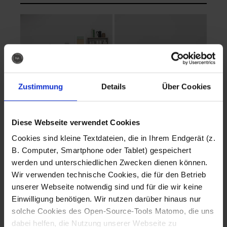
Zustimmung
Details
Über Cookies
Diese Webseite verwendet Cookies
EVA Cucina
EMMA + DANIEL
Cookies sind kleine Textdateien, die in Ihrem Endgerät (z.
Fotografo: Lorenz
Fotografo: Lorenz
B. Computer, Smartphone oder Tablet) gespeichert
Sternbach
Sternbach
werden und unterschiedlichen Zwecken dienen können.
Wir verwenden technische Cookies, die für den Betrieb
Download
Download
unserer Webseite notwendig sind und für die wir keine
Einwilligung benötigen. Wir nutzen darüber hinaus nur
solche Cookies des Open-Source-Tools Matomo, die uns
dabei helfen, die Nutzung unserer Webseite zu