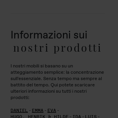
Informazioni sui
nostri prodotti
I nostri mobili si basano su un
atteggiamento semplice: la concentrazione
sull'essenziale. Senza tempo ma sempre al
battito del tempo. Qui potete scaricare
ulteriori informazioni su tutti i nostri
prodotti:
DANIEL
-
EMMA
-
EVA
-
HUGO, HENRIK & HILDE
-
IDA
-
LUIS
-