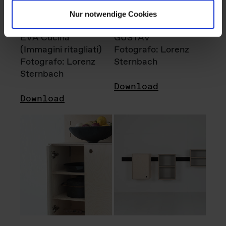
Nur notwendige Cookies
EVA Cucina
GUSTAV
(Immagini ritagliati)
Fotografo: Lorenz
Fotografo: Lorenz
Sternbach
Sternbach
Download
Download