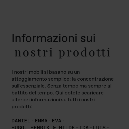
Informazioni sui
nostri prodotti
I nostri mobili si basano su un
atteggiamento semplice: la concentrazione
sull'essenziale. Senza tempo ma sempre al
battito del tempo. Qui potete scaricare
ulteriori informazioni su tutti i nostri
prodotti:
DANIEL
-
EMMA
-
EVA
-
HUGO, HENRIK & HILDE
-
IDA
-
LUIS
-