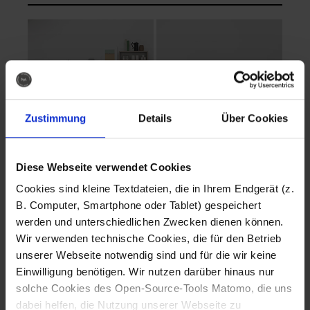
Zustimmung
Details
Über Cookies
Diese Webseite verwendet Cookies
EVA Cucina
EMMA + DANIEL
Cookies sind kleine Textdateien, die in Ihrem Endgerät (z.
Fotografo: Lorenz
Fotografo: Lorenz
B. Computer, Smartphone oder Tablet) gespeichert
Sternbach
Sternbach
werden und unterschiedlichen Zwecken dienen können.
Wir verwenden technische Cookies, die für den Betrieb
Download
Download
unserer Webseite notwendig sind und für die wir keine
Einwilligung benötigen. Wir nutzen darüber hinaus nur
solche Cookies des Open-Source-Tools Matomo, die uns
dabei helfen, die Nutzung unserer Webseite zu