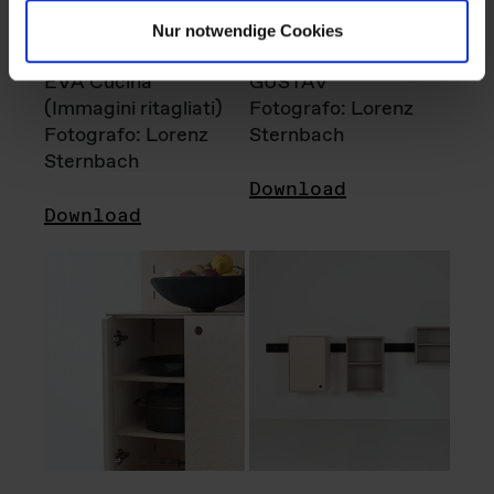
Nur notwendige Cookies
EVA Cucina
GUSTAV
(Immagini ritagliati)
Fotografo: Lorenz
Fotografo: Lorenz
Sternbach
Sternbach
Download
Download