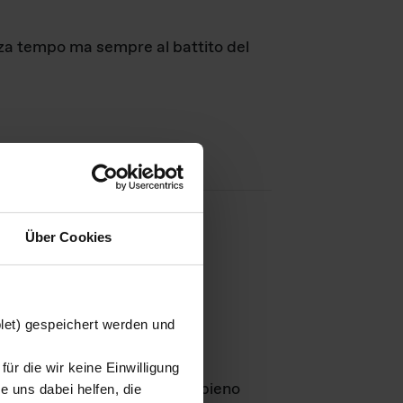
nza tempo ma sempre al battito del
Über Cookies
agini
blet) gespeichert werden und
ür die wir keine Einwilligung
Leben
GmbH e rimangono in pieno
 uns dabei helfen, die