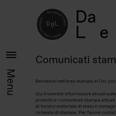
D
a
L
e
Comunicati sta
Menu
Das gan
Benvenuti nell'area stampa di
Qui troverete informazioni attuali sulla
prodotti e i comunicati stampa attuali 
di fornirvi materiale di testo e immagi
richiesta di stampa. Per favore contat