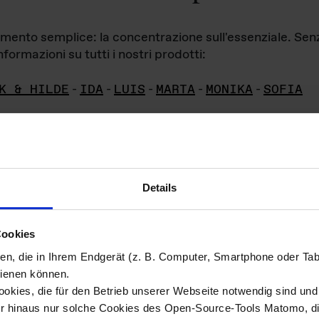
iamento semplice: la concentrazione sull'essenziale. Se
formazioni su tutti i nostri prodotti:
K & HILDE
-
IDA
-
LUIS
-
MARTA
-
MONIKA
-
SOFIA
Details
hivio di imm
Cookies
ien, die in Ihrem Endgerät (z. B. Computer, Smartphone oder Ta
ini!
ienen können.
kies, die für den Betrieb unserer Webseite notwendig sind und f
Das ganze 
re del materiale fotografico sono detenuti da
er hinaus nur solche Cookies des Open-Source-Tools Matomo, die