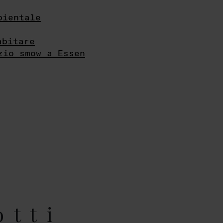
bientale
abitare
zio smow a Essen
otti