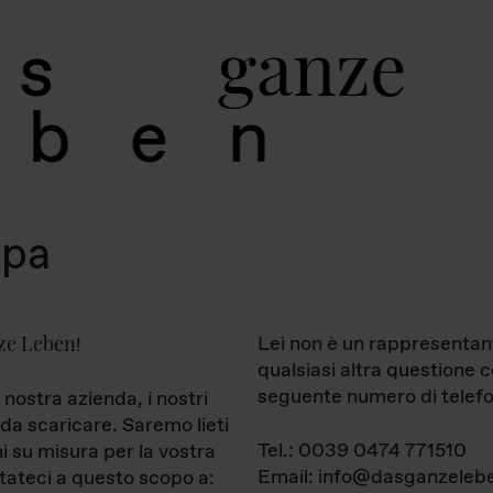
g
a
n
z
e
s
b
e
n
mpa
ze Leben
Lei non è un rappresentan
!
qualsiasi altra questione 
seguente numero di telefo
 nostra azienda, i nostri
da scaricare. Saremo lieti
Tel.: 0039 0474 771510
ni su misura per la vostra
Email: info@dasganzelebe
tateci a questo scopo a: