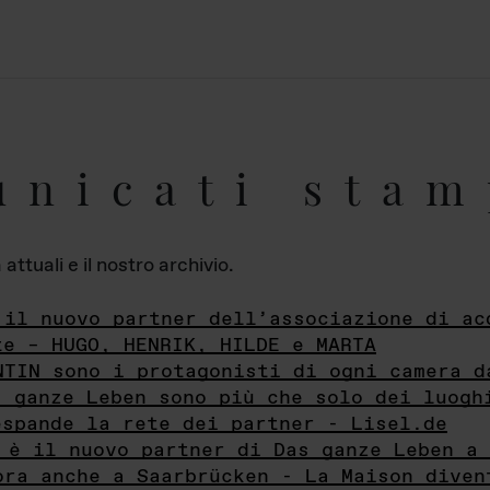
unicati stam
ttuali e il nostro archivio.
 il nuovo partner dell’associazione di ac
te – HUGO, HENRIK, HILDE e MARTA
NTIN sono i protagonisti di ogni camera d
s ganze Leben sono più che solo dei luogh
espande la rete dei partner - Lisel.de
 è il nuovo partner di Das ganze Leben a 
ora anche a Saarbrücken - La Maison diven