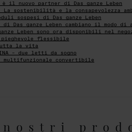
 è il nuovo partner di Das ganze Leben
- La sostenibilità e la consapevolezza am
oduli sospesi di Das ganze Leben
i di Das ganze Leben cambiano il modo di 
ganze Leben sono ora disponibili nel nego
 pieghevole flessibile
utta la vita
INA – due letti da sogno
e multifunzionale convertibile
nostri prod