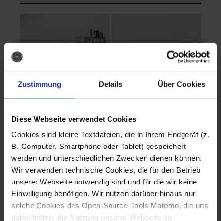
Zustimmung
Details
Über Cookies
Diese Webseite verwendet Cookies
EVA Cucina
EMMA + DANIEL
Cookies sind kleine Textdateien, die in Ihrem Endgerät (z.
Fotografo: Lorenz
Fotografo: Lorenz
B. Computer, Smartphone oder Tablet) gespeichert
Sternbach
Sternbach
werden und unterschiedlichen Zwecken dienen können.
Wir verwenden technische Cookies, die für den Betrieb
Download
Download
unserer Webseite notwendig sind und für die wir keine
Einwilligung benötigen. Wir nutzen darüber hinaus nur
solche Cookies des Open-Source-Tools Matomo, die uns
dabei helfen, die Nutzung unserer Webseite zu