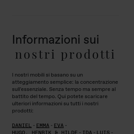
Informazioni sui
nostri prodotti
I nostri mobili si basano su un
atteggiamento semplice: la concentrazione
sull'essenziale. Senza tempo ma sempre al
battito del tempo. Qui potete scaricare
ulteriori informazioni su tutti i nostri
prodotti:
DANIEL
-
EMMA
-
EVA
-
HUGO, HENRIK & HILDE
-
IDA
-
LUIS
-