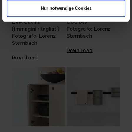
Nur notwendige Cookies
EVA Cucina
GUSTAV
(Immagini ritagliati)
Fotografo: Lorenz
Fotografo: Lorenz
Sternbach
Sternbach
Download
Download