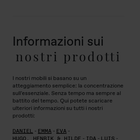
Informazioni sui
nostri prodotti
I nostri mobili si basano su un
atteggiamento semplice: la concentrazione
sull'essenziale. Senza tempo ma sempre al
battito del tempo. Qui potete scaricare
ulteriori informazioni su tutti i nostri
prodotti:
DANIEL
-
EMMA
-
EVA
-
HUGO, HENRIK & HILDE
-
IDA
-
LUIS
-