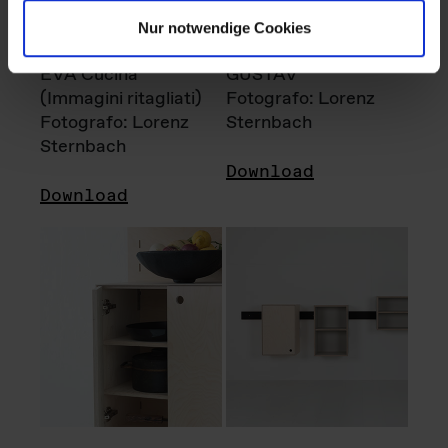
Nur notwendige Cookies
EVA Cucina
GUSTAV
(Immagini ritagliati)
Fotografo: Lorenz
Fotografo: Lorenz
Sternbach
Sternbach
Download
Download