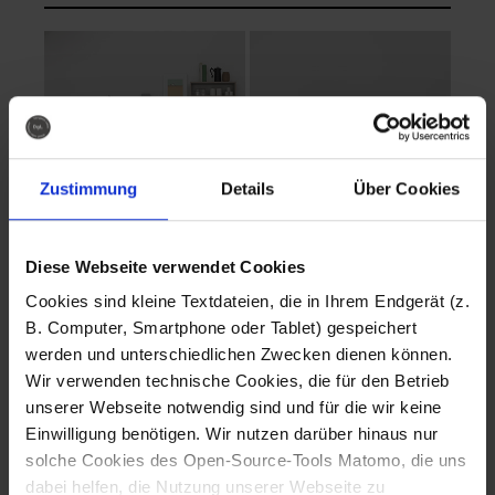
Zustimmung
Details
Über Cookies
Diese Webseite verwendet Cookies
EVA Cucina
EMMA + DANIEL
Cookies sind kleine Textdateien, die in Ihrem Endgerät (z.
Fotografo: Lorenz
Fotografo: Lorenz
B. Computer, Smartphone oder Tablet) gespeichert
Sternbach
Sternbach
werden und unterschiedlichen Zwecken dienen können.
Wir verwenden technische Cookies, die für den Betrieb
Download
Download
unserer Webseite notwendig sind und für die wir keine
Einwilligung benötigen. Wir nutzen darüber hinaus nur
solche Cookies des Open-Source-Tools Matomo, die uns
dabei helfen, die Nutzung unserer Webseite zu