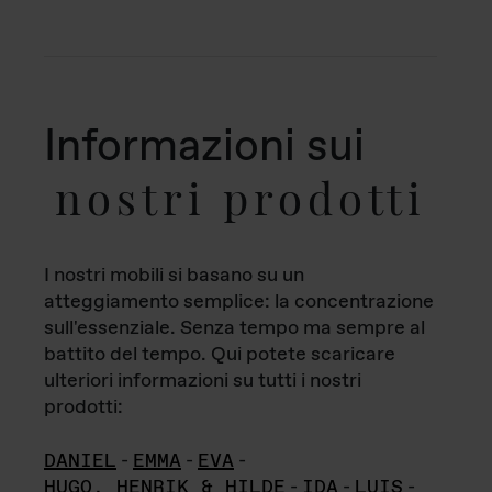
Informazioni sui
nostri prodotti
I nostri mobili si basano su un
atteggiamento semplice: la concentrazione
sull'essenziale. Senza tempo ma sempre al
battito del tempo. Qui potete scaricare
ulteriori informazioni su tutti i nostri
prodotti:
DANIEL
-
EMMA
-
EVA
-
HUGO, HENRIK & HILDE
-
IDA
-
LUIS
-