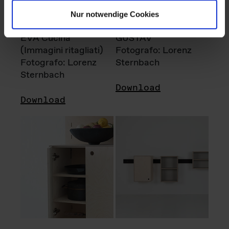
Nur notwendige Cookies
EVA Cucina
GUSTAV
(Immagini ritagliati)
Fotografo: Lorenz
Fotografo: Lorenz
Sternbach
Sternbach
Download
Download