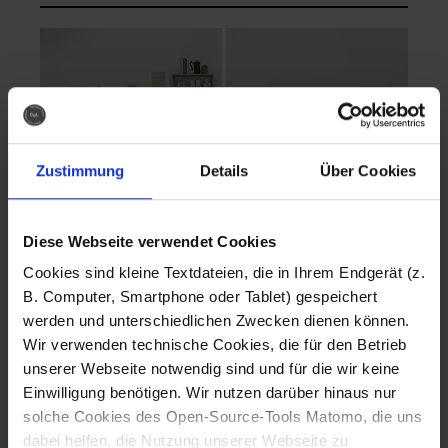
Zustimmung
Details
Über Cookies
Diese Webseite verwendet Cookies
EVA Cucina
EMMA + DANIEL
Cookies sind kleine Textdateien, die in Ihrem Endgerät (z.
Fotografo: Lorenz
Fotografo: Lorenz
B. Computer, Smartphone oder Tablet) gespeichert
Sternbach
Sternbach
werden und unterschiedlichen Zwecken dienen können.
Wir verwenden technische Cookies, die für den Betrieb
Download
Download
unserer Webseite notwendig sind und für die wir keine
Einwilligung benötigen. Wir nutzen darüber hinaus nur
solche Cookies des Open-Source-Tools Matomo, die uns
dabei helfen, die Nutzung unserer Webseite zu