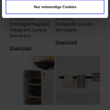
Nur notwendige Cookies
EVA Cucina
GUSTAV
(Immagini ritagliati)
Fotografo: Lorenz
Fotografo: Lorenz
Sternbach
Sternbach
Download
Download