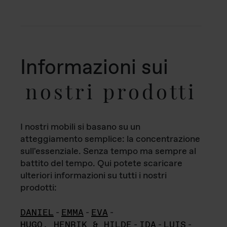
Informazioni sui
nostri prodotti
I nostri mobili si basano su un
atteggiamento semplice: la concentrazione
sull'essenziale. Senza tempo ma sempre al
battito del tempo. Qui potete scaricare
ulteriori informazioni su tutti i nostri
prodotti:
DANIEL
-
EMMA
-
EVA
-
HUGO, HENRIK & HILDE
-
IDA
-
LUIS
-