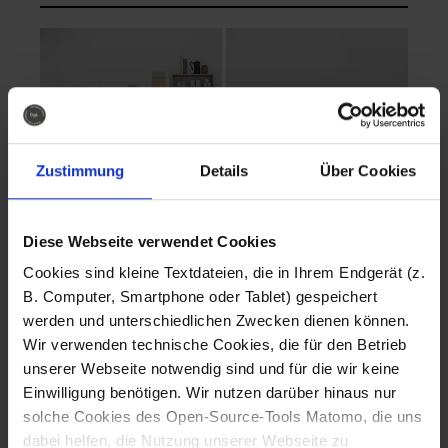
Zustimmung
Details
Über Cookies
Diese Webseite verwendet Cookies
EVA Cucina
EMMA + DANIEL
Cookies sind kleine Textdateien, die in Ihrem Endgerät (z.
Fotografo: Lorenz
Fotografo: Lorenz
B. Computer, Smartphone oder Tablet) gespeichert
Sternbach
Sternbach
werden und unterschiedlichen Zwecken dienen können.
Wir verwenden technische Cookies, die für den Betrieb
Download
Download
unserer Webseite notwendig sind und für die wir keine
Einwilligung benötigen. Wir nutzen darüber hinaus nur
solche Cookies des Open-Source-Tools Matomo, die uns
dabei helfen, die Nutzung unserer Webseite zu