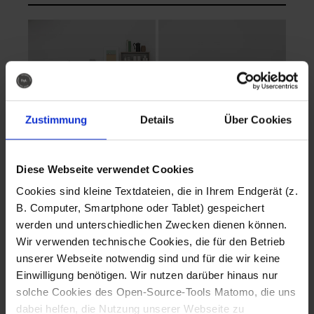
Zustimmung
Details
Über Cookies
Diese Webseite verwendet Cookies
EVA Cucina
EMMA + DANIEL
Cookies sind kleine Textdateien, die in Ihrem Endgerät (z.
Fotografo: Lorenz
Fotografo: Lorenz
B. Computer, Smartphone oder Tablet) gespeichert
Sternbach
Sternbach
werden und unterschiedlichen Zwecken dienen können.
Wir verwenden technische Cookies, die für den Betrieb
Download
Download
unserer Webseite notwendig sind und für die wir keine
Einwilligung benötigen. Wir nutzen darüber hinaus nur
solche Cookies des Open-Source-Tools Matomo, die uns
dabei helfen, die Nutzung unserer Webseite zu