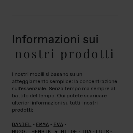
Informazioni sui
nostri prodotti
I nostri mobili si basano su un
atteggiamento semplice: la concentrazione
sull'essenziale. Senza tempo ma sempre al
battito del tempo. Qui potete scaricare
ulteriori informazioni su tutti i nostri
prodotti:
DANIEL
-
EMMA
-
EVA
-
HUGO, HENRIK & HILDE
-
IDA
-
LUIS
-