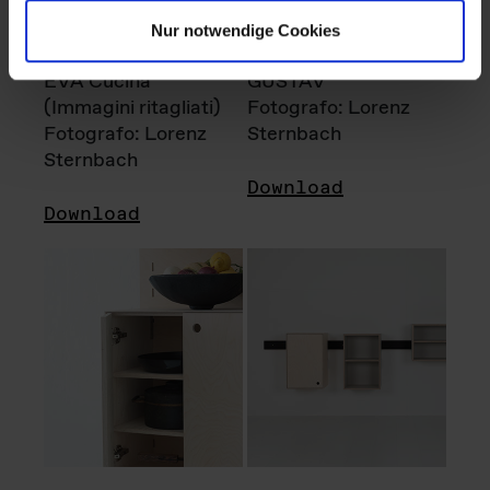
Nur notwendige Cookies
EVA Cucina
GUSTAV
(Immagini ritagliati)
Fotografo: Lorenz
Fotografo: Lorenz
Sternbach
Sternbach
Download
Download