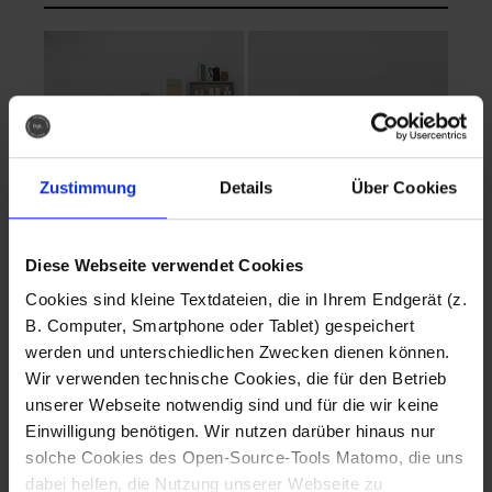
Zustimmung
Details
Über Cookies
Diese Webseite verwendet Cookies
EVA Cucina
EMMA + DANIEL
Cookies sind kleine Textdateien, die in Ihrem Endgerät (z.
Fotografo: Lorenz
Fotografo: Lorenz
B. Computer, Smartphone oder Tablet) gespeichert
Sternbach
Sternbach
werden und unterschiedlichen Zwecken dienen können.
Wir verwenden technische Cookies, die für den Betrieb
Download
Download
unserer Webseite notwendig sind und für die wir keine
Einwilligung benötigen. Wir nutzen darüber hinaus nur
solche Cookies des Open-Source-Tools Matomo, die uns
dabei helfen, die Nutzung unserer Webseite zu