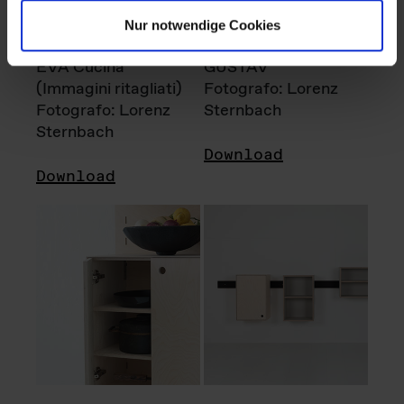
Nur notwendige Cookies
EVA Cucina
GUSTAV
(Immagini ritagliati)
Fotografo: Lorenz
Fotografo: Lorenz
Sternbach
Sternbach
Download
Download