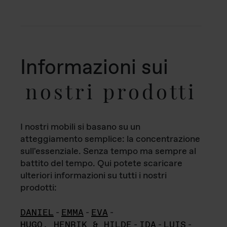
Informazioni sui
nostri prodotti
I nostri mobili si basano su un
atteggiamento semplice: la concentrazione
sull'essenziale. Senza tempo ma sempre al
battito del tempo. Qui potete scaricare
ulteriori informazioni su tutti i nostri
prodotti:
DANIEL
-
EMMA
-
EVA
-
HUGO, HENRIK & HILDE
-
IDA
-
LUIS
-