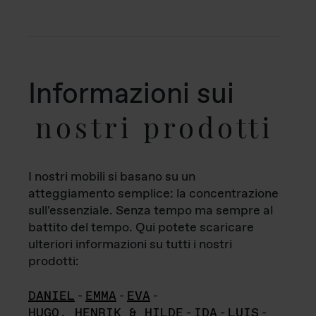
Informazioni sui
nostri prodotti
I nostri mobili si basano su un
atteggiamento semplice: la concentrazione
sull'essenziale. Senza tempo ma sempre al
battito del tempo. Qui potete scaricare
ulteriori informazioni su tutti i nostri
prodotti:
DANIEL
-
EMMA
-
EVA
-
HUGO, HENRIK & HILDE
-
IDA
-
LUIS
-