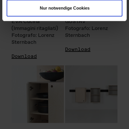
Nur notwendige Cookies
EVA Cucina
GUSTAV
(Immagini ritagliati)
Fotografo: Lorenz
Fotografo: Lorenz
Sternbach
Sternbach
Download
Download