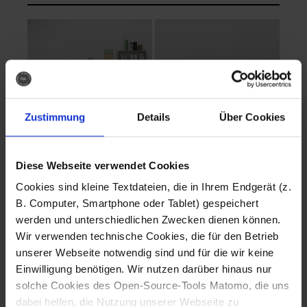
Zustimmung
Details
Über Cookies
Diese Webseite verwendet Cookies
EVA Cucina
EMMA + DANIEL
Cookies sind kleine Textdateien, die in Ihrem Endgerät (z.
Fotografo: Lorenz
Fotografo: Lorenz
B. Computer, Smartphone oder Tablet) gespeichert
Sternbach
Sternbach
werden und unterschiedlichen Zwecken dienen können.
Wir verwenden technische Cookies, die für den Betrieb
Download
Download
unserer Webseite notwendig sind und für die wir keine
Einwilligung benötigen. Wir nutzen darüber hinaus nur
solche Cookies des Open-Source-Tools Matomo, die uns
dabei helfen, die Nutzung unserer Webseite zu