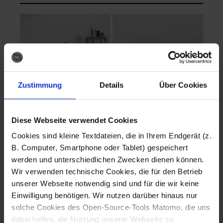
Zustimmung
Details
Über Cookies
Diese Webseite verwendet Cookies
EVA Cucina
EMMA + DANIEL
Cookies sind kleine Textdateien, die in Ihrem Endgerät (z.
Fotografo: Lorenz
Fotografo: Lorenz
B. Computer, Smartphone oder Tablet) gespeichert
Sternbach
Sternbach
werden und unterschiedlichen Zwecken dienen können.
Wir verwenden technische Cookies, die für den Betrieb
Download
Download
unserer Webseite notwendig sind und für die wir keine
Einwilligung benötigen. Wir nutzen darüber hinaus nur
solche Cookies des Open-Source-Tools Matomo, die uns
dabei helfen, die Nutzung unserer Webseite zu