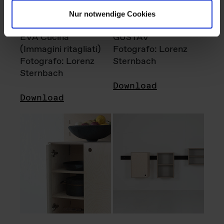
Nur notwendige Cookies
EVA Cucina
GUSTAV
(Immagini ritagliati)
Fotografo: Lorenz
Fotografo: Lorenz
Sternbach
Sternbach
Download
Download