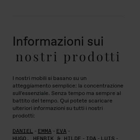
Informazioni sui
nostri prodotti
I nostri mobili si basano su un
atteggiamento semplice: la concentrazione
sull'essenziale. Senza tempo ma sempre al
battito del tempo. Qui potete scaricare
ulteriori informazioni su tutti i nostri
prodotti:
DANIEL
-
EMMA
-
EVA
-
HUGO, HENRIK & HILDE
-
IDA
-
LUIS
-