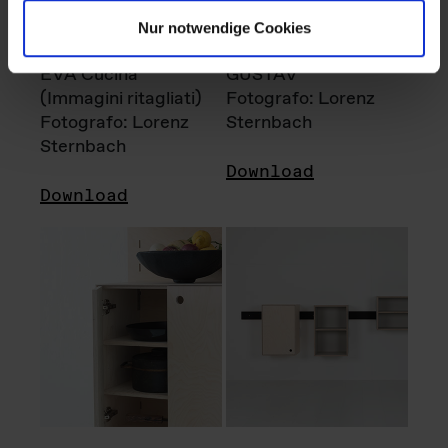
Nur notwendige Cookies
EVA Cucina
GUSTAV
(Immagini ritagliati)
Fotografo: Lorenz
Fotografo: Lorenz
Sternbach
Sternbach
Download
Download