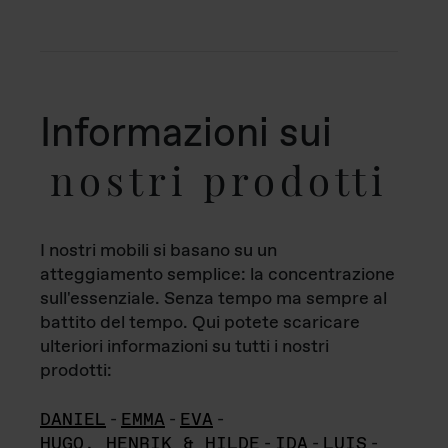
Informazioni sui
nostri prodotti
I nostri mobili si basano su un
atteggiamento semplice: la concentrazione
sull'essenziale. Senza tempo ma sempre al
battito del tempo. Qui potete scaricare
ulteriori informazioni su tutti i nostri
prodotti:
DANIEL
-
EMMA
-
EVA
-
HUGO, HENRIK & HILDE
-
IDA
-
LUIS
-