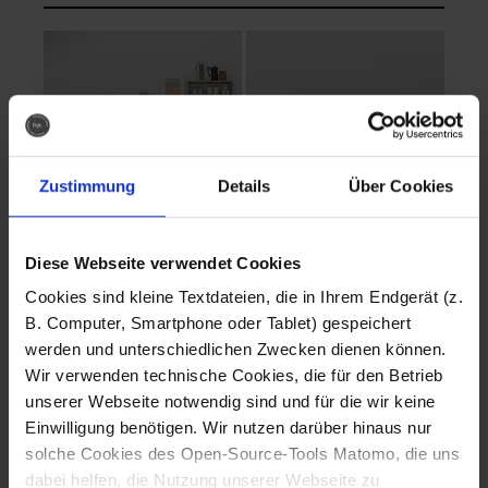
Zustimmung
Details
Über Cookies
Diese Webseite verwendet Cookies
EVA Cucina
EMMA + DANIEL
Cookies sind kleine Textdateien, die in Ihrem Endgerät (z.
Fotografo: Lorenz
Fotografo: Lorenz
B. Computer, Smartphone oder Tablet) gespeichert
Sternbach
Sternbach
werden und unterschiedlichen Zwecken dienen können.
Wir verwenden technische Cookies, die für den Betrieb
Download
Download
unserer Webseite notwendig sind und für die wir keine
Einwilligung benötigen. Wir nutzen darüber hinaus nur
solche Cookies des Open-Source-Tools Matomo, die uns
dabei helfen, die Nutzung unserer Webseite zu