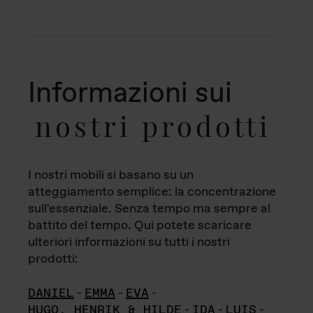
Informazioni sui
nostri prodotti
I nostri mobili si basano su un
atteggiamento semplice: la concentrazione
sull'essenziale. Senza tempo ma sempre al
battito del tempo. Qui potete scaricare
ulteriori informazioni su tutti i nostri
prodotti:
DANIEL
-
EMMA
-
EVA
-
HUGO, HENRIK & HILDE
-
IDA
-
LUIS
-