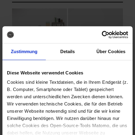
Zustimmung
Details
Über Cookies
Diese Webseite verwendet Cookies
EVA Cucina
EMMA + DANIEL
Cookies sind kleine Textdateien, die in Ihrem Endgerät (z.
Fotografo: Lorenz
Fotografo: Lorenz
B. Computer, Smartphone oder Tablet) gespeichert
Sternbach
Sternbach
werden und unterschiedlichen Zwecken dienen können.
Wir verwenden technische Cookies, die für den Betrieb
Download
Download
unserer Webseite notwendig sind und für die wir keine
Einwilligung benötigen. Wir nutzen darüber hinaus nur
solche Cookies des Open-Source-Tools Matomo, die uns
dabei helfen, die Nutzung unserer Webseite zu