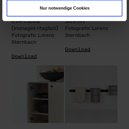
Nur notwendige Cookies
EVA Cucina
GUSTAV
(Immagini ritagliati)
Fotografo: Lorenz
Fotografo: Lorenz
Sternbach
Sternbach
Download
Download