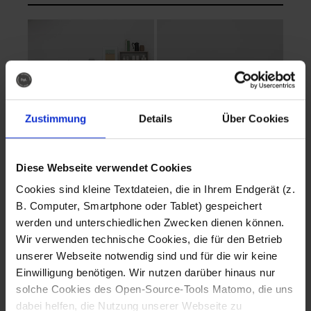
Zustimmung
Details
Über Cookies
Diese Webseite verwendet Cookies
EVA Cucina
EMMA + DANIEL
Cookies sind kleine Textdateien, die in Ihrem Endgerät (z.
Fotografo: Lorenz
Fotografo: Lorenz
B. Computer, Smartphone oder Tablet) gespeichert
Sternbach
Sternbach
werden und unterschiedlichen Zwecken dienen können.
Wir verwenden technische Cookies, die für den Betrieb
Download
Download
unserer Webseite notwendig sind und für die wir keine
Einwilligung benötigen. Wir nutzen darüber hinaus nur
solche Cookies des Open-Source-Tools Matomo, die uns
dabei helfen, die Nutzung unserer Webseite zu