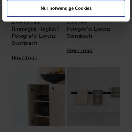
Nur notwendige Cookies
EVA Cucina
GUSTAV
(Immagini ritagliati)
Fotografo: Lorenz
Fotografo: Lorenz
Sternbach
Sternbach
Download
Download