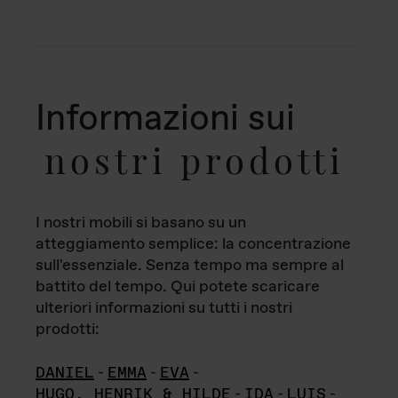
Informazioni sui
nostri prodotti
I nostri mobili si basano su un
atteggiamento semplice: la concentrazione
sull'essenziale. Senza tempo ma sempre al
battito del tempo. Qui potete scaricare
ulteriori informazioni su tutti i nostri
prodotti:
DANIEL
-
EMMA
-
EVA
-
HUGO, HENRIK & HILDE
-
IDA
-
LUIS
-