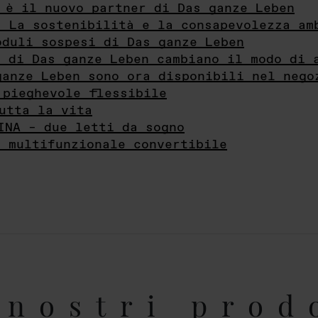
 è il nuovo partner di Das ganze Leben
- La sostenibilità e la consapevolezza am
oduli sospesi di Das ganze Leben
i di Das ganze Leben cambiano il modo di 
ganze Leben sono ora disponibili nel nego
 pieghevole flessibile
utta la vita
INA – due letti da sogno
e multifunzionale convertibile
nostri prod