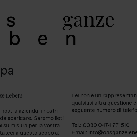
g
a
n
z
e
s
b
e
n
mpa
ze Leben
Lei non è un rappresentan
!
qualsiasi altra questione 
seguente numero di telefo
 nostra azienda, i nostri
da scaricare. Saremo lieti
Tel.: 0039 0474 771510
ni su misura per la vostra
Email: info@dasganzelebe
tateci a questo scopo a: