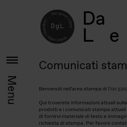
D
a
L
e
Comunicati sta
Menu
Das gan
Benvenuti nell'area stampa di
Qui troverete informazioni attuali sulla
prodotti e i comunicati stampa attuali 
di fornirvi materiale di testo e immagi
richiesta di stampa. Per favore contat