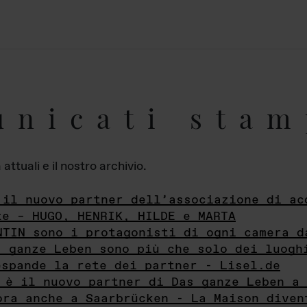
unicati stam
ttuali e il nostro archivio.
 il nuovo partner dell’associazione di ac
te – HUGO, HENRIK, HILDE e MARTA
NTIN sono i protagonisti di ogni camera d
s ganze Leben sono più che solo dei luogh
espande la rete dei partner - Lisel.de
 è il nuovo partner di Das ganze Leben a 
ora anche a Saarbrücken - La Maison diven