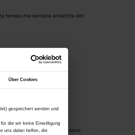
nza tempo ma sempre al battito del
Über Cookies
agini
blet) gespeichert werden und
ür die wir keine Einwilligung
Leben
GmbH e rimangono in pieno
 uns dabei helfen, die