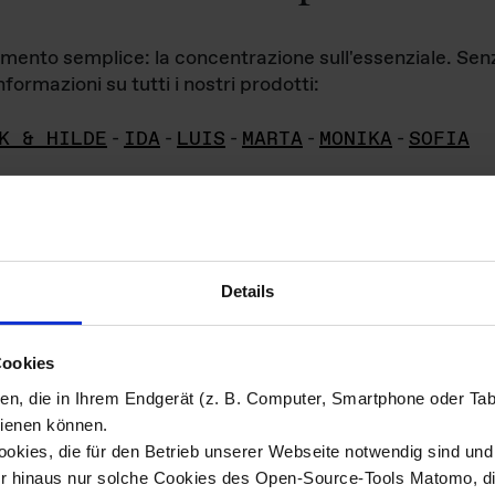
iamento semplice: la concentrazione sull'essenziale. Se
formazioni su tutti i nostri prodotti:
K & HILDE
-
IDA
-
LUIS
-
MARTA
-
MONIKA
-
SOFIA
Details
hivio di imm
Cookies
ien, die in Ihrem Endgerät (z. B. Computer, Smartphone oder Ta
ini!
ienen können.
kies, die für den Betrieb unserer Webseite notwendig sind und f
Das ganze 
re del materiale fotografico sono detenuti da
er hinaus nur solche Cookies des Open-Source-Tools Matomo, die