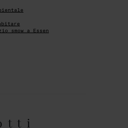
bientale
abitare
zio smow a Essen
otti