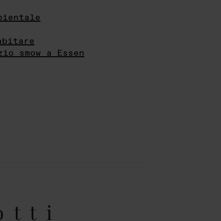
bientale
abitare
zio smow a Essen
otti