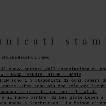
unicati stam
ttuali e il nostro archivio.
 il nuovo partner dell’associazione di ac
te – HUGO, HENRIK, HILDE e MARTA
NTIN sono i protagonisti di ogni camera d
s ganze Leben sono più che solo dei luogh
espande la rete dei partner - Lisel.de
 è il nuovo partner di Das ganze Leben a 
ora anche a Saarbrücken - La Maison diven