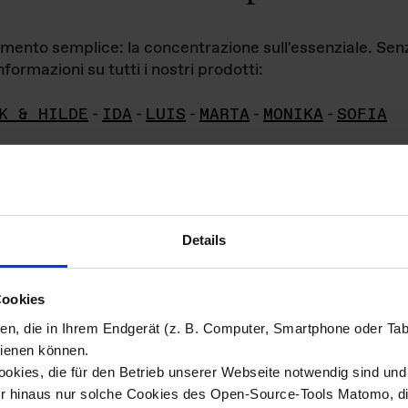
iamento semplice: la concentrazione sull'essenziale. Se
formazioni su tutti i nostri prodotti:
K & HILDE
-
IDA
-
LUIS
-
MARTA
-
MONIKA
-
SOFIA
Details
hivio di imm
Cookies
ien, die in Ihrem Endgerät (z. B. Computer, Smartphone oder Ta
ini!
ienen können.
kies, die für den Betrieb unserer Webseite notwendig sind und f
Das ganze 
re del materiale fotografico sono detenuti da
er hinaus nur solche Cookies des Open-Source-Tools Matomo, die