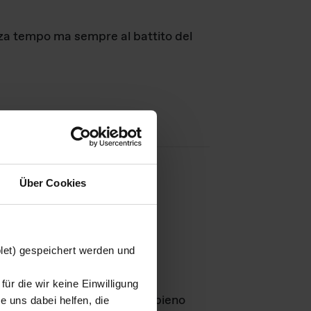
nza tempo ma sempre al battito del
Über Cookies
agini
blet) gespeichert werden und
ür die wir keine Einwilligung
Leben
GmbH e rimangono in pieno
 uns dabei helfen, die