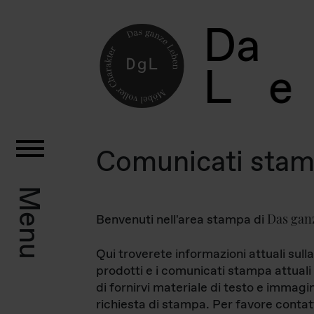
D
a
L
e
Comunicati sta
Menu
Das gan
Benvenuti nell'area stampa di
Qui troverete informazioni attuali sulla
prodotti e i comunicati stampa attuali 
di fornirvi materiale di testo e immagi
richiesta di stampa. Per favore contat