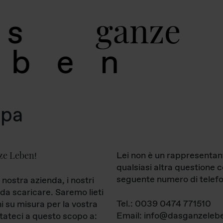
g
a
n
z
e
s
b
e
n
mpa
ze Leben
Lei non è un rappresentan
!
qualsiasi altra questione 
seguente numero di telefo
 nostra azienda, i nostri
da scaricare. Saremo lieti
Tel.: 0039 0474 771510
ni su misura per la vostra
Email: info@dasganzelebe
tateci a questo scopo a: