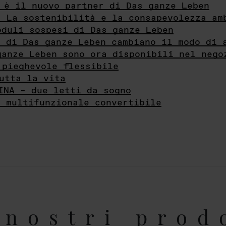
 è il nuovo partner di Das ganze Leben
- La sostenibilità e la consapevolezza am
oduli sospesi di Das ganze Leben
i di Das ganze Leben cambiano il modo di 
ganze Leben sono ora disponibili nel nego
 pieghevole flessibile
utta la vita
INA – due letti da sogno
e multifunzionale convertibile
nostri prod