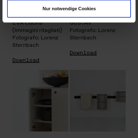
Nur notwendige Cookies
EVA Cucina
GUSTAV
(Immagini ritagliati)
Fotografo: Lorenz
Fotografo: Lorenz
Sternbach
Sternbach
Download
Download