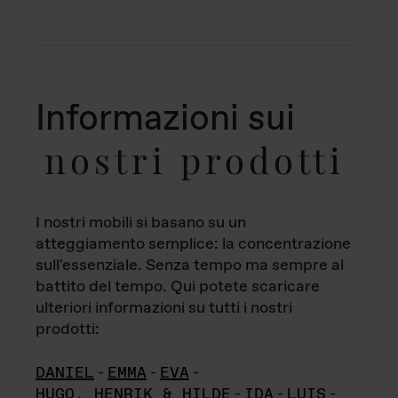
Informazioni sui
nostri prodotti
I nostri mobili si basano su un
atteggiamento semplice: la concentrazione
sull'essenziale. Senza tempo ma sempre al
battito del tempo. Qui potete scaricare
ulteriori informazioni su tutti i nostri
prodotti:
DANIEL
-
EMMA
-
EVA
-
HUGO, HENRIK & HILDE
-
IDA
-
LUIS
-