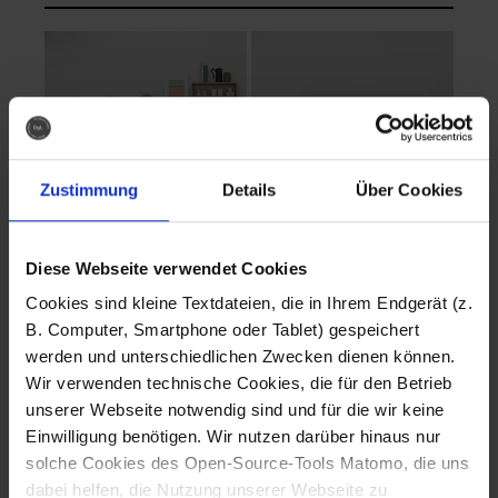
Zustimmung
Details
Über Cookies
Diese Webseite verwendet Cookies
EVA Cucina
EMMA + DANIEL
Cookies sind kleine Textdateien, die in Ihrem Endgerät (z.
Fotografo: Lorenz
Fotografo: Lorenz
B. Computer, Smartphone oder Tablet) gespeichert
Sternbach
Sternbach
werden und unterschiedlichen Zwecken dienen können.
Wir verwenden technische Cookies, die für den Betrieb
Download
Download
unserer Webseite notwendig sind und für die wir keine
Einwilligung benötigen. Wir nutzen darüber hinaus nur
solche Cookies des Open-Source-Tools Matomo, die uns
dabei helfen, die Nutzung unserer Webseite zu