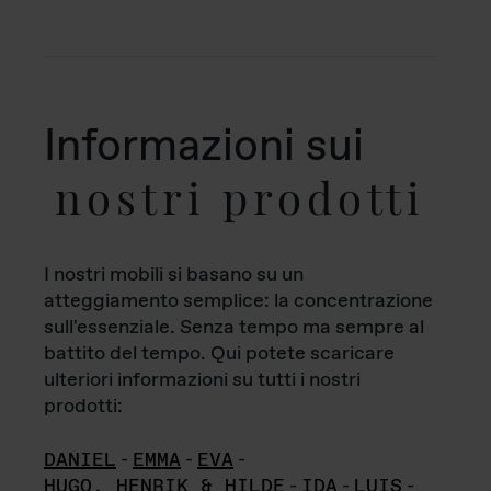
Informazioni sui
nostri prodotti
I nostri mobili si basano su un
atteggiamento semplice: la concentrazione
sull'essenziale. Senza tempo ma sempre al
battito del tempo. Qui potete scaricare
ulteriori informazioni su tutti i nostri
prodotti:
DANIEL
-
EMMA
-
EVA
-
HUGO, HENRIK & HILDE
-
IDA
-
LUIS
-