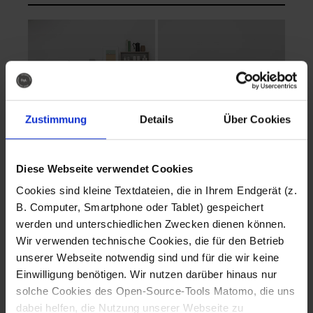
Zustimmung
Details
Über Cookies
Diese Webseite verwendet Cookies
EVA Cucina
EMMA + DANIEL
Cookies sind kleine Textdateien, die in Ihrem Endgerät (z.
Fotografo: Lorenz
Fotografo: Lorenz
B. Computer, Smartphone oder Tablet) gespeichert
Sternbach
Sternbach
werden und unterschiedlichen Zwecken dienen können.
Wir verwenden technische Cookies, die für den Betrieb
Download
Download
unserer Webseite notwendig sind und für die wir keine
Einwilligung benötigen. Wir nutzen darüber hinaus nur
solche Cookies des Open-Source-Tools Matomo, die uns
dabei helfen, die Nutzung unserer Webseite zu