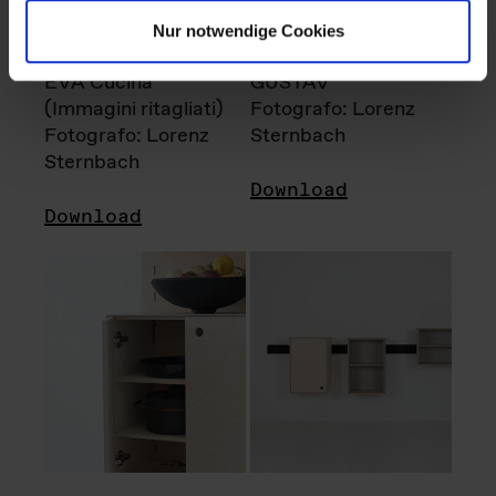
Nur notwendige Cookies
EVA Cucina
GUSTAV
(Immagini ritagliati)
Fotografo: Lorenz
Fotografo: Lorenz
Sternbach
Sternbach
Download
Download