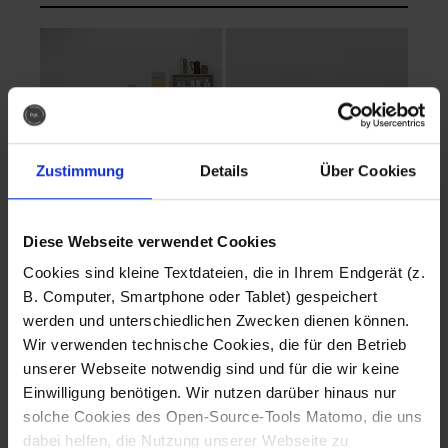
Zustimmung
Details
Über Cookies
Diese Webseite verwendet Cookies
EVA Cucina
EMMA + DANIEL
Cookies sind kleine Textdateien, die in Ihrem Endgerät (z.
Fotografo: Lorenz
Fotografo: Lorenz
B. Computer, Smartphone oder Tablet) gespeichert
Sternbach
Sternbach
werden und unterschiedlichen Zwecken dienen können.
Wir verwenden technische Cookies, die für den Betrieb
Download
Download
unserer Webseite notwendig sind und für die wir keine
Einwilligung benötigen. Wir nutzen darüber hinaus nur
solche Cookies des Open-Source-Tools Matomo, die uns
dabei helfen, die Nutzung unserer Webseite zu