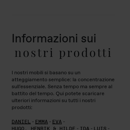
Informazioni sui
nostri prodotti
I nostri mobili si basano su un
atteggiamento semplice: la concentrazione
sull'essenziale. Senza tempo ma sempre al
battito del tempo. Qui potete scaricare
ulteriori informazioni su tutti i nostri
prodotti:
DANIEL
-
EMMA
-
EVA
-
HUGO, HENRIK & HILDE
-
IDA
-
LUIS
-