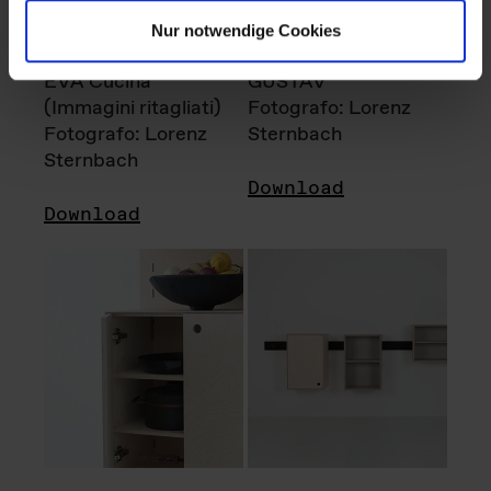
Nur notwendige Cookies
EVA Cucina
GUSTAV
(Immagini ritagliati)
Fotografo: Lorenz
Fotografo: Lorenz
Sternbach
Sternbach
Download
Download