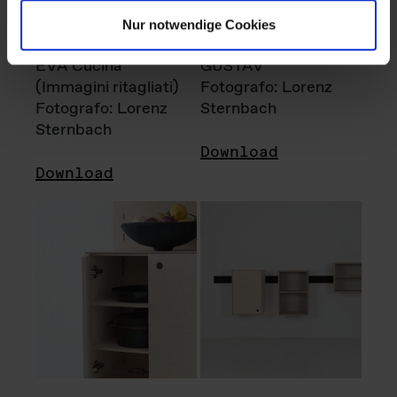
Nur notwendige Cookies
EVA Cucina
GUSTAV
(Immagini ritagliati)
Fotografo: Lorenz
Fotografo: Lorenz
Sternbach
Sternbach
Download
Download