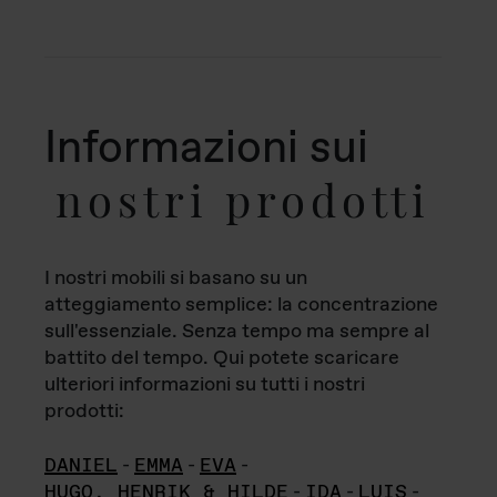
Informazioni sui
nostri prodotti
I nostri mobili si basano su un
atteggiamento semplice: la concentrazione
sull'essenziale. Senza tempo ma sempre al
battito del tempo. Qui potete scaricare
ulteriori informazioni su tutti i nostri
prodotti:
DANIEL
-
EMMA
-
EVA
-
HUGO, HENRIK & HILDE
-
IDA
-
LUIS
-