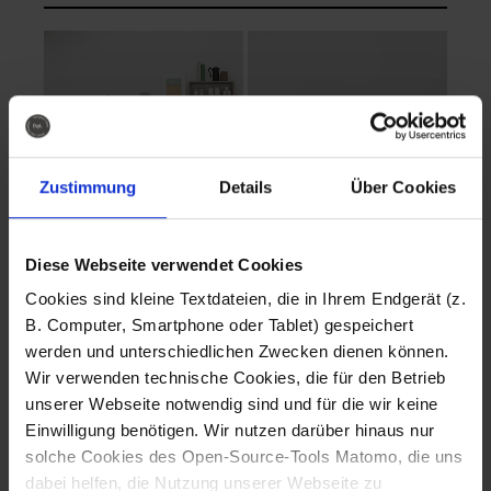
Zustimmung
Details
Über Cookies
Diese Webseite verwendet Cookies
EVA Cucina
EMMA + DANIEL
Cookies sind kleine Textdateien, die in Ihrem Endgerät (z.
Fotografo: Lorenz
Fotografo: Lorenz
B. Computer, Smartphone oder Tablet) gespeichert
Sternbach
Sternbach
werden und unterschiedlichen Zwecken dienen können.
Wir verwenden technische Cookies, die für den Betrieb
Download
Download
unserer Webseite notwendig sind und für die wir keine
Einwilligung benötigen. Wir nutzen darüber hinaus nur
solche Cookies des Open-Source-Tools Matomo, die uns
dabei helfen, die Nutzung unserer Webseite zu