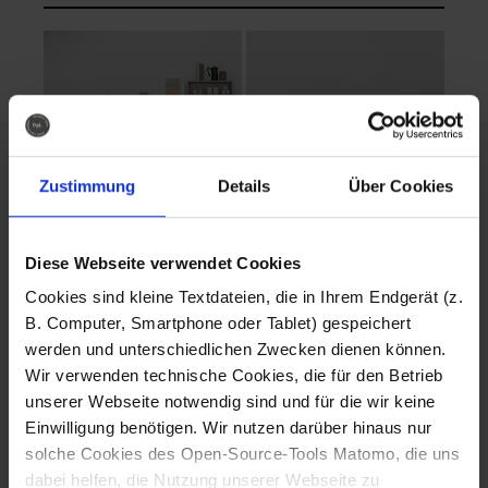
Zustimmung
Details
Über Cookies
Diese Webseite verwendet Cookies
EVA Cucina
EMMA + DANIEL
Cookies sind kleine Textdateien, die in Ihrem Endgerät (z.
Fotografo: Lorenz
Fotografo: Lorenz
B. Computer, Smartphone oder Tablet) gespeichert
Sternbach
Sternbach
werden und unterschiedlichen Zwecken dienen können.
Wir verwenden technische Cookies, die für den Betrieb
Download
Download
unserer Webseite notwendig sind und für die wir keine
Einwilligung benötigen. Wir nutzen darüber hinaus nur
solche Cookies des Open-Source-Tools Matomo, die uns
dabei helfen, die Nutzung unserer Webseite zu