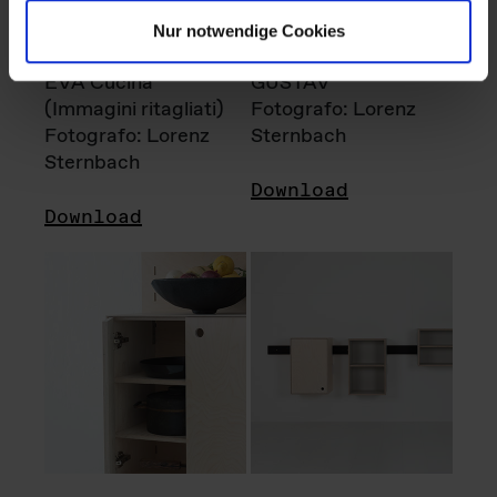
Nur notwendige Cookies
EVA Cucina
GUSTAV
(Immagini ritagliati)
Fotografo: Lorenz
Fotografo: Lorenz
Sternbach
Sternbach
Download
Download