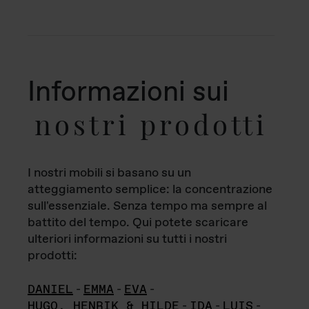
Informazioni sui
nostri prodotti
I nostri mobili si basano su un
atteggiamento semplice: la concentrazione
sull'essenziale. Senza tempo ma sempre al
battito del tempo. Qui potete scaricare
ulteriori informazioni su tutti i nostri
prodotti:
DANIEL
-
EMMA
-
EVA
-
HUGO, HENRIK & HILDE
-
IDA
-
LUIS
-