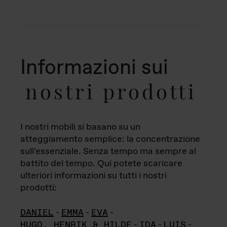
Informazioni sui
nostri prodotti
I nostri mobili si basano su un
atteggiamento semplice: la concentrazione
sull'essenziale. Senza tempo ma sempre al
battito del tempo. Qui potete scaricare
ulteriori informazioni su tutti i nostri
prodotti:
DANIEL
-
EMMA
-
EVA
-
HUGO, HENRIK & HILDE
-
IDA
-
LUIS
-