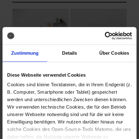
Zustimmung
Details
Über Cookies
Diese Webseite verwendet Cookies
EVA Cucina
EMMA + DANIEL
Cookies sind kleine Textdateien, die in Ihrem Endgerät (z.
Fotografo: Lorenz
Fotografo: Lorenz
B. Computer, Smartphone oder Tablet) gespeichert
Sternbach
Sternbach
werden und unterschiedlichen Zwecken dienen können.
Wir verwenden technische Cookies, die für den Betrieb
Download
Download
unserer Webseite notwendig sind und für die wir keine
Einwilligung benötigen. Wir nutzen darüber hinaus nur
solche Cookies des Open-Source-Tools Matomo, die uns
dabei helfen, die Nutzung unserer Webseite zu