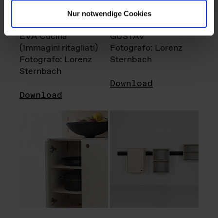
Nur notwendige Cookies
EVA Cucina
GUSTAV
(Immagini ritagliati)
Fotografo: Lorenz
Fotografo: Lorenz
Sternbach
Sternbach
Download
Download