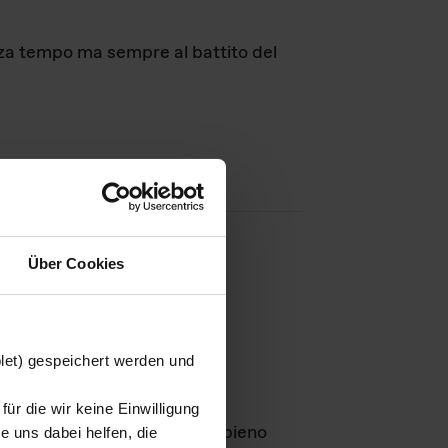
nza tempo ma sempre al battito del
Über Cookies
agini
blet) gespeichert werden und
ür die wir keine Einwilligung
Leben
GmbH e rimangono in pieno
 uns dabei helfen, die