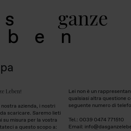
g
a
n
z
e
s
b
e
n
mpa
ze Leben
Lei non è un rappresentan
!
qualsiasi altra questione 
seguente numero di telefo
 nostra azienda, i nostri
da scaricare. Saremo lieti
Tel.: 0039 0474 771510
ni su misura per la vostra
Email: info@dasganzelebe
tateci a questo scopo a: