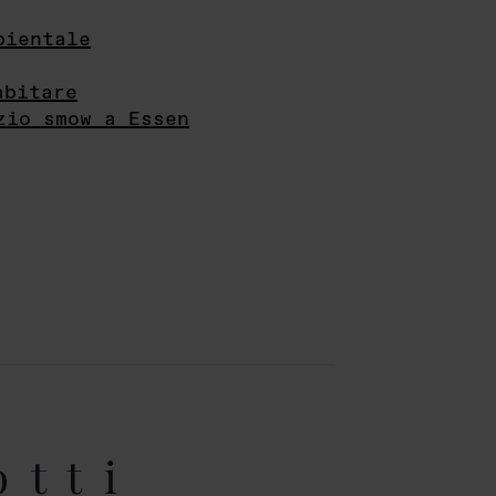
bientale
abitare
zio smow a Essen
otti