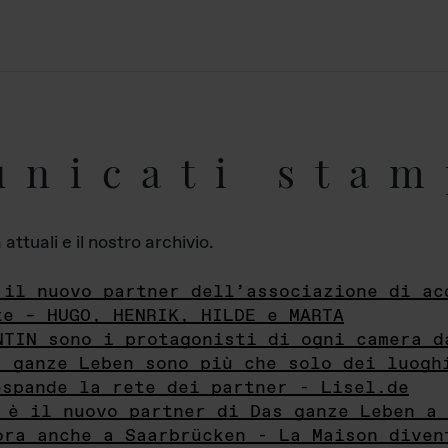
unicati stam
ttuali e il nostro archivio.
 il nuovo partner dell’associazione di ac
te – HUGO, HENRIK, HILDE e MARTA
NTIN sono i protagonisti di ogni camera d
s ganze Leben sono più che solo dei luogh
espande la rete dei partner - Lisel.de
 è il nuovo partner di Das ganze Leben a 
ora anche a Saarbrücken - La Maison diven