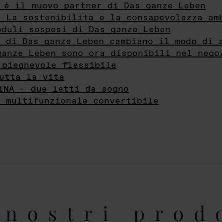
 è il nuovo partner di Das ganze Leben
- La sostenibilità e la consapevolezza am
oduli sospesi di Das ganze Leben
i di Das ganze Leben cambiano il modo di 
ganze Leben sono ora disponibili nel nego
 pieghevole flessibile
utta la vita
INA – due letti da sogno
e multifunzionale convertibile
nostri prod