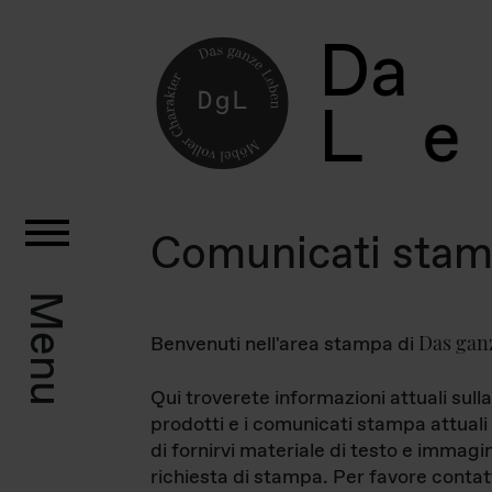
D
a
L
e
Comunicati sta
Menu
Das gan
Benvenuti nell'area stampa di
Qui troverete informazioni attuali sulla
prodotti e i comunicati stampa attuali 
di fornirvi materiale di testo e immagi
richiesta di stampa. Per favore contat