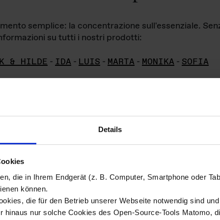
iamento semplice: la concentrazione sull'essenziale. Se
formazioni su tutti i nostri prodotti:
K & HILDE
-
IDA
-
LUIS
-
MARTA
-
MONIKA
-
SOFIA
Details
hivio di imm
Cookies
ien, die in Ihrem Endgerät (z. B. Computer, Smartphone oder Ta
ini!
ienen können.
kies, die für den Betrieb unserer Webseite notwendig sind und f
Das ganze 
re del materiale fotografico sono detenuti da
er hinaus nur solche Cookies des Open-Source-Tools Matomo, die