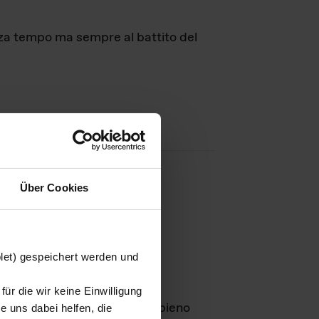
nza tempo ma sempre al battito del
Über Cookies
agini
blet) gespeichert werden und
ür die wir keine Einwilligung
Leben
GmbH e rimangono in pieno
 uns dabei helfen, die