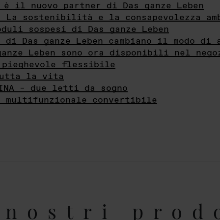
 è il nuovo partner di Das ganze Leben
- La sostenibilità e la consapevolezza am
oduli sospesi di Das ganze Leben
i di Das ganze Leben cambiano il modo di 
ganze Leben sono ora disponibili nel nego
 pieghevole flessibile
utta la vita
INA – due letti da sogno
e multifunzionale convertibile
nostri prod