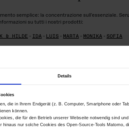
iamento semplice: la concentrazione sull'essenziale. Se
formazioni su tutti i nostri prodotti:
K & HILDE
-
IDA
-
LUIS
-
MARTA
-
MONIKA
-
SOFIA
Details
hivio di imm
Cookies
ien, die in Ihrem Endgerät (z. B. Computer, Smartphone oder Ta
ini!
ienen können.
kies, die für den Betrieb unserer Webseite notwendig sind und f
Das ganze 
re del materiale fotografico sono detenuti da
er hinaus nur solche Cookies des Open-Source-Tools Matomo, die