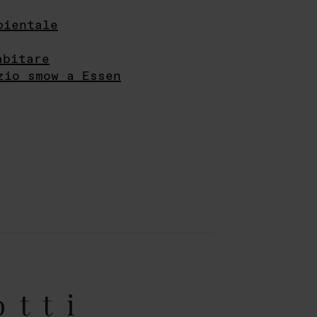
bientale
abitare
zio smow a Essen
otti