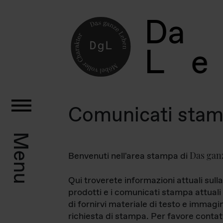
D
a
L
e
Comunicati sta
Menu
Das gan
Benvenuti nell'area stampa di
Qui troverete informazioni attuali sulla
prodotti e i comunicati stampa attuali 
di fornirvi materiale di testo e immagi
richiesta di stampa. Per favore contat