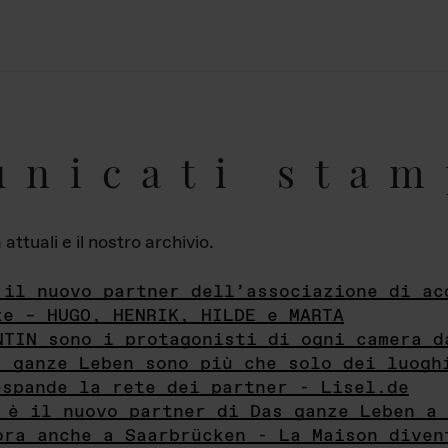
unicati stam
ttuali e il nostro archivio.
 il nuovo partner dell’associazione di ac
te – HUGO, HENRIK, HILDE e MARTA
NTIN sono i protagonisti di ogni camera d
s ganze Leben sono più che solo dei luogh
espande la rete dei partner - Lisel.de
 è il nuovo partner di Das ganze Leben a 
ora anche a Saarbrücken - La Maison diven