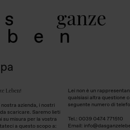
g
a
n
z
e
s
b
e
n
mpa
ze Leben
Lei non è un rappresentan
!
qualsiasi altra questione 
seguente numero di telefo
 nostra azienda, i nostri
da scaricare. Saremo lieti
Tel.: 0039 0474 771510
ni su misura per la vostra
Email: info@dasganzelebe
tateci a questo scopo a: