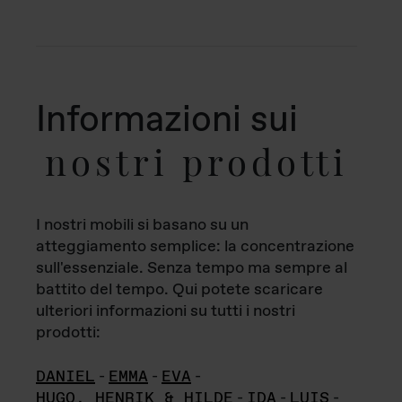
Informazioni sui
nostri prodotti
I nostri mobili si basano su un
atteggiamento semplice: la concentrazione
sull'essenziale. Senza tempo ma sempre al
battito del tempo. Qui potete scaricare
ulteriori informazioni su tutti i nostri
prodotti:
DANIEL
-
EMMA
-
EVA
-
HUGO, HENRIK & HILDE
-
IDA
-
LUIS
-