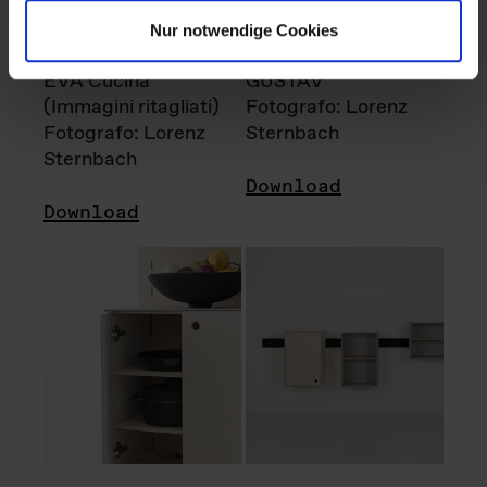
Nur notwendige Cookies
EVA Cucina
GUSTAV
(Immagini ritagliati)
Fotografo: Lorenz
Fotografo: Lorenz
Sternbach
Sternbach
Download
Download