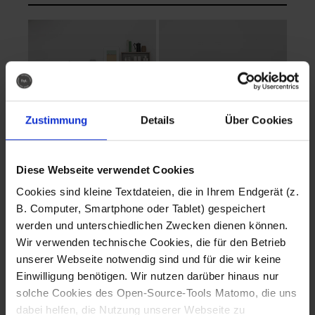
Zustimmung
Details
Über Cookies
Diese Webseite verwendet Cookies
EVA Cucina
EMMA + DANIEL
Cookies sind kleine Textdateien, die in Ihrem Endgerät (z.
Fotografo: Lorenz
Fotografo: Lorenz
B. Computer, Smartphone oder Tablet) gespeichert
Sternbach
Sternbach
werden und unterschiedlichen Zwecken dienen können.
Wir verwenden technische Cookies, die für den Betrieb
Download
Download
unserer Webseite notwendig sind und für die wir keine
Einwilligung benötigen. Wir nutzen darüber hinaus nur
solche Cookies des Open-Source-Tools Matomo, die uns
dabei helfen, die Nutzung unserer Webseite zu