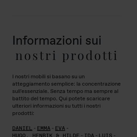
Informazioni sui
nostri prodotti
I nostri mobili si basano su un
atteggiamento semplice: la concentrazione
sull'essenziale. Senza tempo ma sempre al
battito del tempo. Qui potete scaricare
ulteriori informazioni su tutti i nostri
prodotti:
DANIEL
-
EMMA
-
EVA
-
HUGO, HENRIK & HILDE
-
IDA
-
LUIS
-