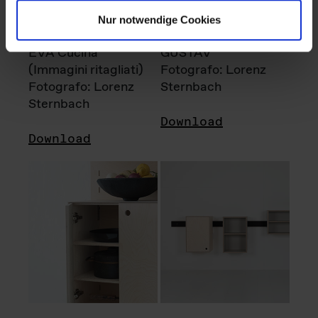
Nur notwendige Cookies
EVA Cucina
GUSTAV
(Immagini ritagliati)
Fotografo: Lorenz
Fotografo: Lorenz
Sternbach
Sternbach
Download
Download