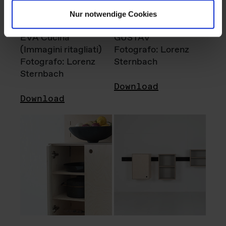
Nur notwendige Cookies
EVA Cucina
GUSTAV
(Immagini ritagliati)
Fotografo: Lorenz
Fotografo: Lorenz
Sternbach
Sternbach
Download
Download