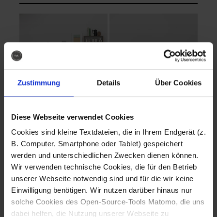
Zustimmung
Details
Über Cookies
Diese Webseite verwendet Cookies
EVA Cucina
EMMA + DANIEL
Cookies sind kleine Textdateien, die in Ihrem Endgerät (z.
Fotografo: Lorenz
Fotografo: Lorenz
B. Computer, Smartphone oder Tablet) gespeichert
Sternbach
Sternbach
werden und unterschiedlichen Zwecken dienen können.
Wir verwenden technische Cookies, die für den Betrieb
Download
Download
unserer Webseite notwendig sind und für die wir keine
Einwilligung benötigen. Wir nutzen darüber hinaus nur
solche Cookies des Open-Source-Tools Matomo, die uns
dabei helfen, die Nutzung unserer Webseite zu