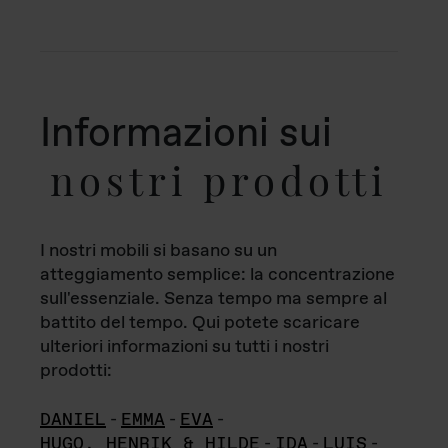
Informazioni sui
nostri prodotti
I nostri mobili si basano su un
atteggiamento semplice: la concentrazione
sull'essenziale. Senza tempo ma sempre al
battito del tempo. Qui potete scaricare
ulteriori informazioni su tutti i nostri
prodotti:
DANIEL
-
EMMA
-
EVA
-
HUGO, HENRIK & HILDE
-
IDA
-
LUIS
-